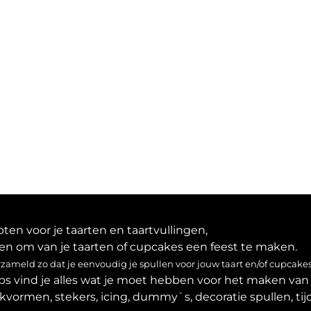
en voor je taarten en taartvullingen,
en om van je taarten of cupcakes een feest te maken.
ameld zo dat je eenvoudig je spullen voor jouw taart en/of cupcakes
ps vind je alles wat je moet hebben voor het maken van 
akvormen, stekers, icing, dummy`s, decoratie spullen, tijd