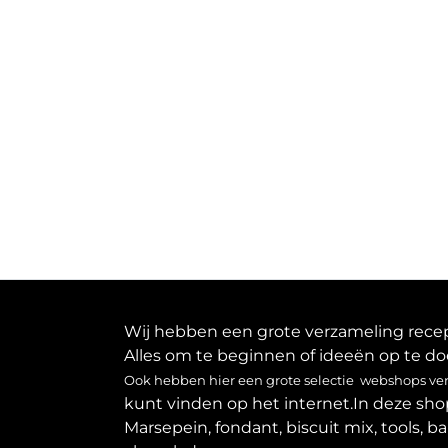
Wij hebben een grote verzameling recept
Alles om te beginnen of ideeën op te do
Ook hebben hier een grote selectie webshops verz
kunt vinden op het internet.In deze sho
Marsepein, fondant, biscuit mix, tools, b