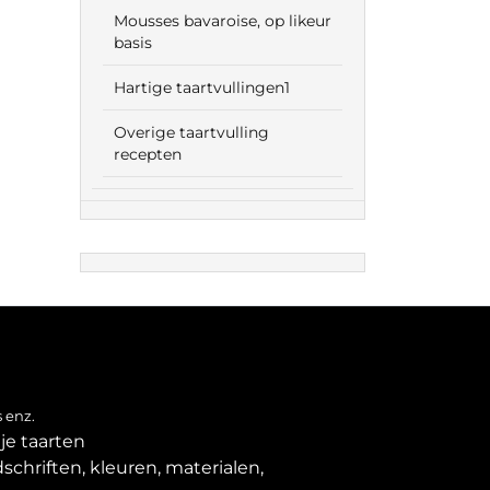
Mousses bavaroise, op likeur
basis
Hartige taartvullingen1
Overige taartvulling
recepten
 enz.
je taarten
schriften, kleuren, materialen,