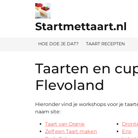
Ga
naar
de
Startmettaart.nl
inhoud
HOE DOE JE DAT?
TAART RECEPTEN
Taarten en cu
Flevoland
Hieronder vind je workshops voor je taarte
naam site: gem
Taart van Oranje
Dront
Zelf een Taart maken
Ens