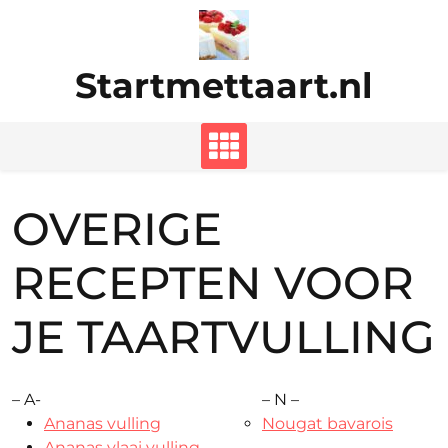
Ga
naar
de
Startmettaart.nl
inhoud
OVERIGE
RECEPTEN VOOR
JE TAARTVULLING
– A-
– N –
Ananas vulling
Nougat bavarois
Ananas vlaai vulling