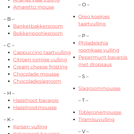
– O –
Amaretto mouse
Oreo koekjes
– B –
taartvulling
Banketbakkersroom
Bokkenpootjesroom
– P –
Philadelphia
– C –
roomkaas vulling
Cappuccino taartvulling
Pepermunt bavarois
Citroen romige vulling
met dropsaus
Cream cheese frosting
Chocolade mousse
– S –
Chocoladeslagroom
Slagroommousse
– H –
Hazelnoot bavarois
– T –
Hazelnootmousse
Tobleronemousse
– K –
Tiramisuvulling
Kersen vulling
– V –
Kokosnoot bavarois