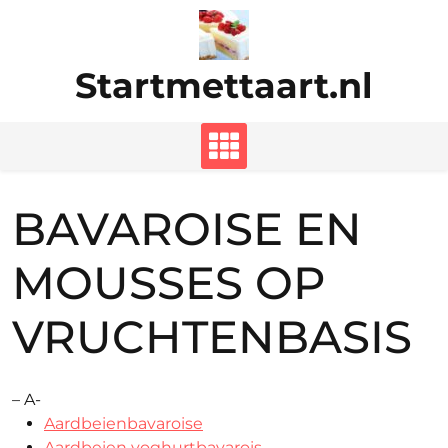
Ga
naar
de
Startmettaart.nl
inhoud
BAVAROISE EN
MOUSSES OP
VRUCHTENBASIS
– A-
Aardbeienbavaroise
Aardbeien yoghurtbavarois