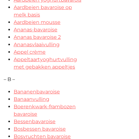
Aardbeien bavaroise op
melk basis
Aardbeien mousse
Ananas-bavaroise
Ananas bavaroise 2
Ananasvlaaivulling
Appel crème
Appeltaartyoghurtvulling
met gebakken appeltjes
– B –
Bananenbavaroise
Banaanvulling
Boerenkwark-frambozen
bavaroise
Bessenbavaroise
Bosbessen bavaroise
Bosvruchten bavaroise