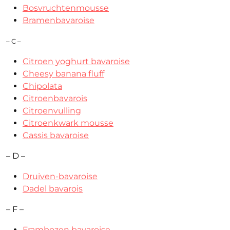
Bosvruchtenmousse
Bramenbavaroise
– C –
Citroen yoghurt bavaroise
Cheesy banana fluff
Chipolata
Citroenbavarois
Citroenvulling
Citroenkwark mousse
Cassis bavaroise
– D –
Druiven-bavaroise
Dadel bavarois
– F –
Frambozen bavaroise