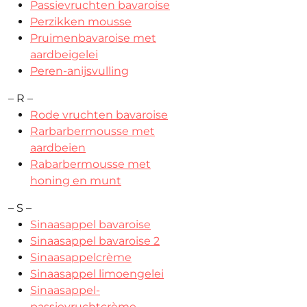
Passievruchten bavaroise
Perzikken mousse
Pruimenbavaroise met
aardbeigelei
Peren-anijsvulling
– R –
Rode vruchten bavaroise
Rarbarbermousse met
aardbeien
Rabarbermousse met
honing en munt
– S –
Sinaasappel bavaroise
Sinaasappel bavaroise 2
Sinaasappelcrème
Sinaasappel limoengelei
Sinaasappel-
passievruchtcrème