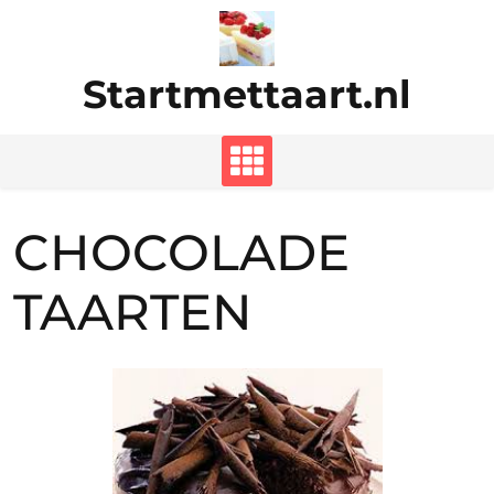
Ga
naar
de
Startmettaart.nl
inhoud
CHOCOLADE
TAARTEN