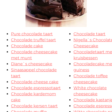
Pure chocolade taart
Chocolade taart
Chocolade truffel taart
Nigella`s Chocolat
Chocolade cake
Cheesecake
Chocolade cheesecake
Chocoladetaart me
met munt
kruisbessen
Diane`s cheesecake
Chocoladecake me
Sinaasappel chocolade
guiness
taart
Chocolade toffee
Chocolade cheese cake
cheesecake
Chocolade espressotaart
White chocolate
Chocolade kardemom
cheesecake
cake
Chocolade kastanje
Chocolade kersen taart
Chocolade espresso
Chocolade muffin
Witte chocolade p