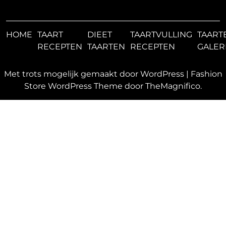
HOME
TAART
DIEET
TAARTVULLING
TAART
RECEPTEN
TAARTEN
RECEPTEN
GALER
Met trots mogelijk gemaakt door WordPress
|
Fashion
Store WordPress Theme
door TheMagnifico.