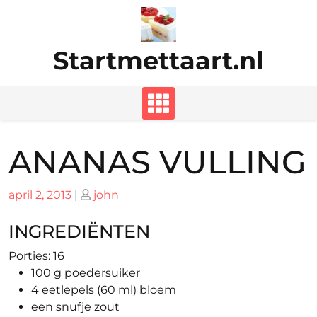
Ga
naar
de
Startmettaart.nl
inhoud
ANANAS VULLING
Geplaatst
Geplaatst
april 2, 2013
|
john
op
op
INGREDIËNTEN
Porties: 16
100 g poedersuiker
4 eetlepels (60 ml) bloem
een snufje zout