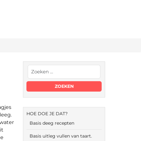
agjes
HOE DOE JE DAT?
deeg.
 water
Basis deeg recepten
it
Basis uitleg vullen van taart.
ge