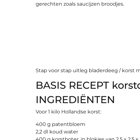
gerechten zoals saucijzen broodjes.
Stap voor stap uitleg bladerdeeg / korst 
BASIS RECEPT korst
INGREDIËNTEN
Voor 1 kilo Hollandse korst:
400 g patentbloem
2,2 dl koud water
400 g korstboter, in blokjes van 2,5 x 2,5 x