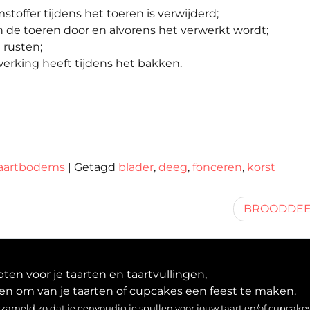
toffer tijdens het toeren is verwijderd;
 de toeren door en alvorens het verwerkt wordt;
 rusten;
erking heeft tijdens het bakken.
taartbodems
|
Getagd
blader
,
deeg
,
fonceren
,
korst
BROODDE
en voor je taarten en taartvullingen,
en om van je taarten of cupcakes een feest te maken.
ameld zo dat je eenvoudig je spullen voor jouw taart en/of cupcakes