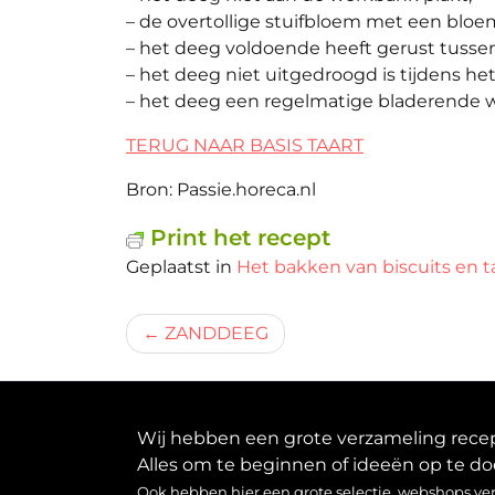
– de overtollige stuifbloem met een bloems
– het deeg voldoende heeft gerust tussen
– het deeg niet uitgedroogd is tijdens het
– het deeg een regelmatige bladerende w
TERUG NAAR BASIS TAART
Bron: Passie.horeca.nl
Print het recept
Geplaatst in
Het bakken van biscuits en 
Bericht
ZANDDEEG
navigatie
Wij hebben een grote verzameling recept
Alles om te beginnen of ideeën op te do
Ook hebben hier een grote selectie webshops verz