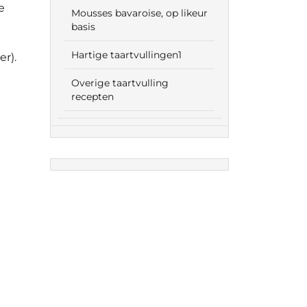
e
Mousses bavaroise, op likeur
basis
Hartige taartvullingen1
r).
Overige taartvulling
recepten