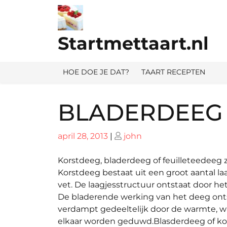
Ga
naar
de
Startmettaart.nl
inhoud
HOE DOE JE DAT?
TAART RECEPTEN
BLADERDEEG 
Geplaatst
Geplaatst
april 28, 2013
|
john
op
op
Korstdeeg, bladerdeeg of feuilleteedeeg 
Korstdeeg bestaat uit een groot aantal la
vet. De laagjesstructuur ontstaat door he
De bladerende werking van het deeg onts
verdampt gedeeltelijk door de warmte, w
elkaar worden geduwd.Blasderdeeg of kors