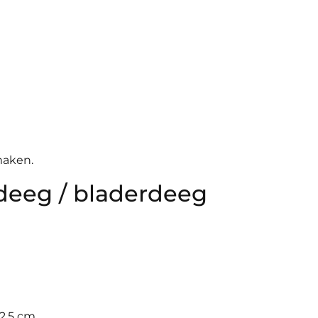
maken.
deeg / bladerdeeg
 2,5 cm