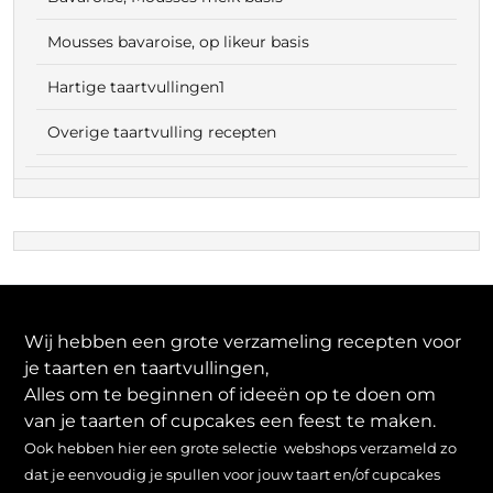
Mousses bavaroise, op likeur basis
Hartige taartvullingen1
Overige taartvulling recepten
Wij hebben een grote verzameling recepten voor
je taarten en taartvullingen,
Alles om te beginnen of ideeën op te doen om
van je taarten of cupcakes een feest te maken.
Ook hebben hier een grote selectie webshops verzameld zo
dat je eenvoudig je spullen voor jouw taart en/of cupcakes