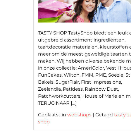
TASTY SHOP TastyShop biedt een leuk 
uitgebreid assortiment ingrediënten,
taartdecoratie materialen, kleurstoffen 
meer om de meest geweldige taarten 
maken. Wij hebben diverse bekende 
in onze collectie: AmeriColor, Vestli Hou
FunCakes, Wilton, FMM, PME, Soezie, St
Bakels, SugarFlair, First Impressions,
Zeelandia, Patidess, Rainbow Dust,
Patchworkcutters, House of Marie en m
TERUG NAAR […]
Geplaatst in
webshops
|
Getagd
tasty
,
t
shop