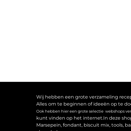
Wij hebben een grote verzameling recept
Alles om te beginnen of ideeën op te do
Ook hebben hier een grote selectie webshops verz
kunt vinden op het internet.In deze sho
Marsepein, fondant, biscuit mix, tools, b