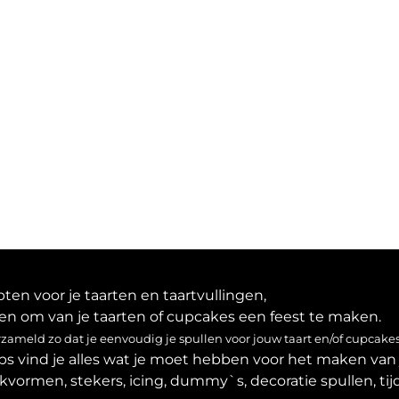
en voor je taarten en taartvullingen,
en om van je taarten of cupcakes een feest te maken.
ameld zo dat je eenvoudig je spullen voor jouw taart en/of cupcakes
ps vind je alles wat je moet hebben voor het maken van 
akvormen, stekers, icing, dummy`s, decoratie spullen, tijd