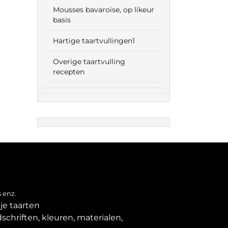
Mousses bavaroise, op likeur
basis
Hartige taartvullingen1
Overige taartvulling
recepten
 enz.
je taarten
schriften, kleuren, materialen,