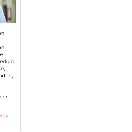
en
en
te
merken
se,
ädter,
eer.
asty