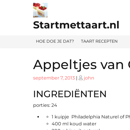
Ga
naar
de
Startmettaart.nl
inhoud
HOE DOE JE DAT?
TAART RECEPTEN
Appeltjes van 
Geplaatst
Geplaatst
september 7, 2013
|
john
op
op
INGREDIËNTEN
porties: 24
1 kuipje Philadelphia Naturel of P
400 ml koud water