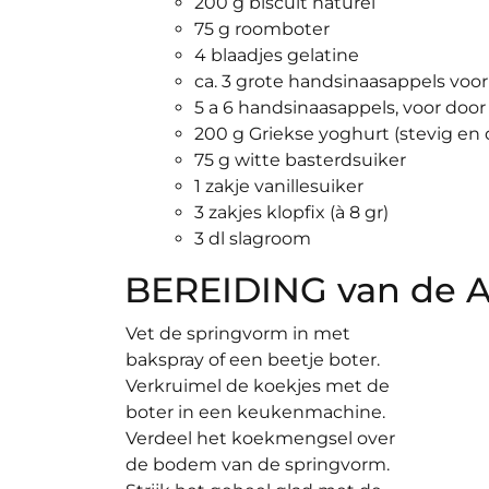
200 g biscuit naturel
75 g roomboter
4 blaadjes gelatine
ca. 3 grote handsinaasappels voor
5 a 6 handsinaasappels, voor door
200 g Griekse yoghurt (stevig en d
75 g witte basterdsuiker
1 zakje vanillesuiker
3 zakjes klopfix (à 8 gr)
3 dl slagroom
BEREIDING van de Ap
Vet de springvorm in met
bakspray of een beetje boter.
Verkruimel de koekjes met de
boter in een keukenmachine.
Verdeel het koekmengsel over
de bodem van de springvorm.