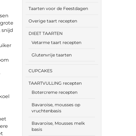
Taarten voor de Feestdagen
ssen
Overige taart recepten
 grote
 snijd
DIEET TAARTEN
Vetarme taart recepten
uiker
Glutenvrije taarten
room
CUPCAKES
r
TAARTVULLING recepten
Botercreme recepten
koel
Bavaroise, mousses op
vruchtenbasis
het
Bavaroise, Mousses melk
dere
basis
et