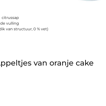
 citrussap
 de vulling
ik van structuur, 0 % vet)
peltjes van oranje cake