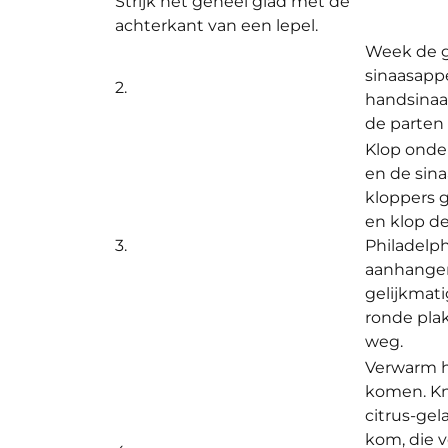
Strijk het geheel glad met de
achterkant van een lepel.
Week de g
sinaasappe
2.
handsinaas
de parten 
Klop onder
en de sin
kloppers g
en klop de
3.
Philadelph
aanhangen
gelijkmati
ronde plak
weg.
Verwarm he
komen. Kni
citrus-ge
kom, die v