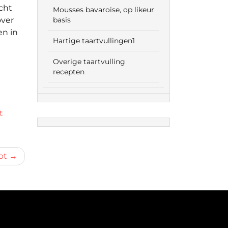
icht
Mousses bavaroise, op likeur
over
basis
en in
Hartige taartvullingen1
Overige taartvulling
recepten
t
pt