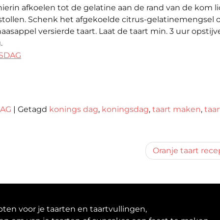
hierin afkoelen tot de gelatine aan de rand van de kom l
stollen. Schenk het afgekoelde citrus-gelatinemengsel 
aasappel versierde taart. Laat de taart min. 3 uur opstijv
.
GSDAG
DAG
|
Getagd
konings dag
,
koningsdag
,
taart maken
,
taar
Oranje taart rece
en voor je taarten en taartvullingen,