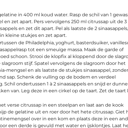
elatine in 400 ml koud water. Rasp de schil van 1 gewa
l en zet apart. Pers vervolgens 250 ml citrussap uit de 3
appels en zet dit apart. Pel als laatste de 2 sinaasappels,
in kleine stukjes en zet apart.
tussen de Philadelphia, yoghurt, basterdsuiker, vanilles
aasappelrasp tot een smeuïge massa. Maak de garde of
oed schoon. Strooi de klopfix al kloppend door de slag
 slagroom stijf. Spatel vervolgens de slagroom door het
ia-mengsel en als laatste de stukjes sinaasappel, zonde
d sap. Schenk de vulling op de bodem en verdeel
g. Schil ondertussen 1 à 2 sinaasappels en snijd er dunne
ken van. Leg deze in een cirkel op de taart. Zet de taart 
t verse citrussap in een steelpan en laat aan de kook
jp de gelatine uit en roer door het hete citrussap. Giet 
latinemengsel over in een kom en plaats deze in een an
oor een derde is gevuld met water en ijsklontjes. Laat h