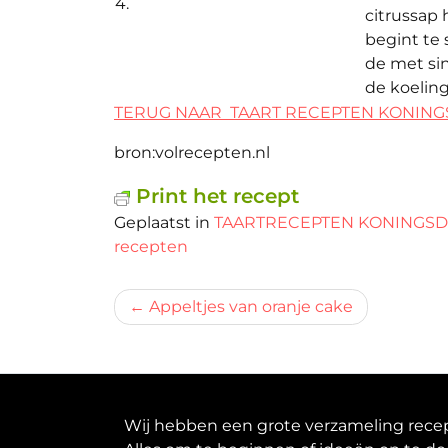
4.
citrussap 
begint te 
de met sin
de koeling
TERUG NAAR TAART RECEPTEN KONIN
bron:volrecepten.nl
Print het recept
Geplaatst in
TAARTRECEPTEN KONINGS
recepten
Bericht
Appeltjes van oranje cake
navigatie
Wij hebben een grote verzameling recept