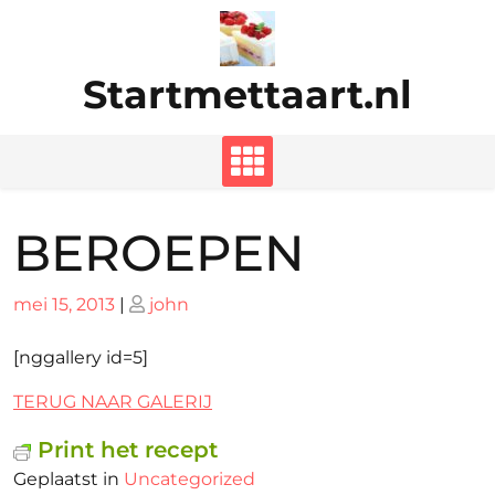
Ga
naar
de
Startmettaart.nl
inhoud
BEROEPEN
Geplaatst
Geplaatst
mei 15, 2013
|
john
op
op
[nggallery id=5]
TERUG NAAR GALERIJ
Print het recept
Geplaatst in
Uncategorized