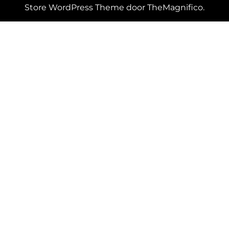
Store WordPress Theme
door TheMagnifico.