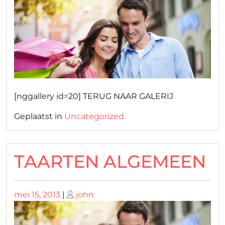
op
op
[nggallery id=20] TERUG NAAR GALERIJ
Geplaatst in
Uncategorized
TAARTEN ALGEMEEN
Geplaatst
Geplaatst
mei 15, 2013
|
john
op
op