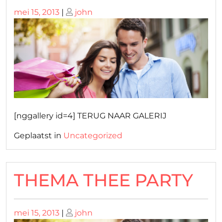
Geplaatst
Geplaatst
mei 15, 2013
|
john
op
op
[nggallery id=4] TERUG NAAR GALERIJ
Geplaatst in
Uncategorized
THEMA THEE PARTY
Geplaatst
Geplaatst
mei 15, 2013
|
john