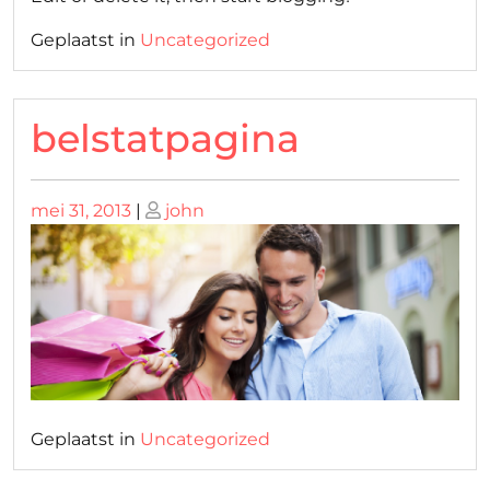
Geplaatst in
Uncategorized
belstatpagina
Geplaatst
Geplaatst
mei 31, 2013
|
john
op
op
Geplaatst in
Uncategorized