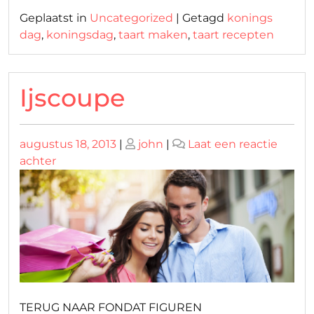
Geplaatst in
Uncategorized
|
Getagd
konings
dag
,
koningsdag
,
taart maken
,
taart recepten
Ijscoupe
Geplaatst
Geplaatst
augustus 18, 2013
|
john
|
Laat een reactie
op
op
op
achter
Ijscoupe
TERUG NAAR FONDAT FIGUREN