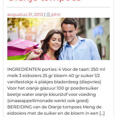
Geplaatst
Geplaatst
augustus 31, 2013
|
john
op
op
INGREDIËNTEN porties: 4 Voor de taart: 250 ml
melk 3 eidooiers 25 gr bloem 40 gr suiker 1/2
vanillestokje 4 plakjes bladerdeeg (diepvries)
Voor het oranje glazuur 100 gr poedersuiker
beetje water oranje kleurstof voor voeding
(sinaasappellimonade werkt ook goed)
BEREIDING van de Oranje tompoes Meng de
eidooiers met de suiker en de bloem in een […]