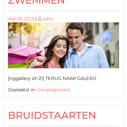
ZWEMMEN
Geplaatst
Geplaatst
mei 15, 2013
|
john
op
op
[nggallery id=21] TERUG NAAR GALERIJ
Geplaatst in
Uncategorized
BRUIDSTAARTEN