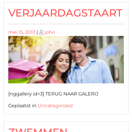
VERJAARDAGSTAART
Geplaatst
Geplaatst
mei 15, 2013
|
john
op
op
[nggallery id=3] TERUG NAAR GALERIJ
Geplaatst in
Uncategorized