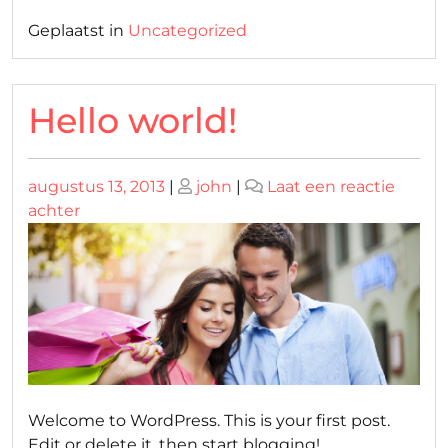
Geplaatst in
Uncategorized
Hello world!
Geplaatst
Geplaatst
augustus 13, 2013
|
john
|
Laat een reactie
op
op
op
achter
Hello
world!
Welcome to WordPress. This is your first post.
Edit or delete it, then start blogging!