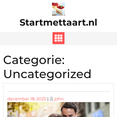
Ga
naar
de
Startmettaart.nl
inhoud
Categorie:
Uncategorized
Geplaatst
Geplaatst
december 18, 2025
|
john
op
op