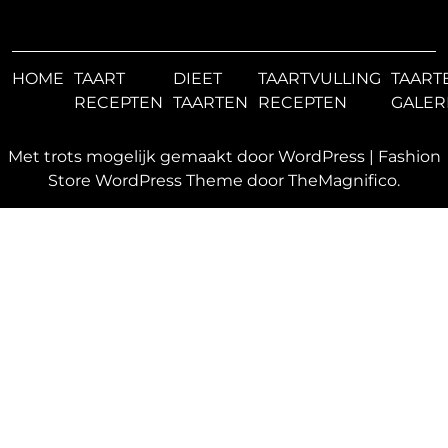
HOME
TAART
DIEET
TAARTVULLING
TAART
RECEPTEN
TAARTEN
RECEPTEN
GALER
Met trots mogelijk gemaakt door WordPress
|
Fashion
Store WordPress Theme
door TheMagnifico.