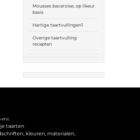
Mousses bavaroise, op likeur
basis
Hartige taartvullingen1
Overige taartvulling
recepten
 enz.
je taarten
schriften, kleuren, materialen,