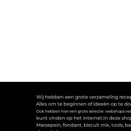
Wij hebben een grote verzameling recept
Alles om te beginnen of ideeën op te do
Ook hebben hier een grote selectie webshops verz
kunt vinden op het internet.In deze sho
Marsepein, fondant, biscuit mix, tools, b