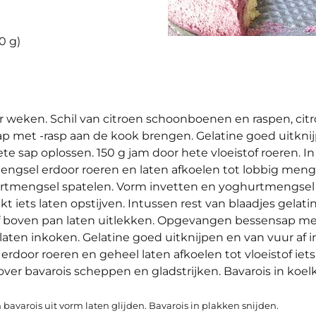
0 g)
er weken. Schil van citroen schoonboenen en raspen, cit
sap met -rasp aan de kook brengen. Gelatine goed uitkni
e sap oplossen. 150 g jam door hete vloeistof roeren. I
ngsel erdoor roeren en laten afkoelen tot lobbig mengs
urtmengsel spatelen. Vorm invetten en yoghurtmengsel 
t iets laten opstijven. Intussen rest van blaadjes gelati
f boven pan laten uitlekken. Opgevangen bessensap me
aten inkoken. Gelatine goed uitknijpen en van vuur af i
door roeren en geheel laten afkoelen tot vloeistof iets
ver bavarois scheppen en gladstrijken. Bavarois in koelk
varois uit vorm laten glijden. Bavarois in plakken snijden.