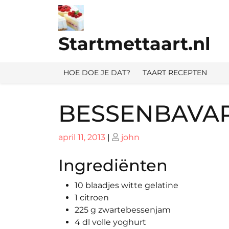
Ga
naar
de
Startmettaart.nl
inhoud
HOE DOE JE DAT?
TAART RECEPTEN
BESSENBAVA
Geplaatst
Geplaatst
april 11, 2013
|
john
op
op
Ingrediënten
10 blaadjes witte gelatine
1 citroen
225 g zwartebessenjam
4 dl volle yoghurt