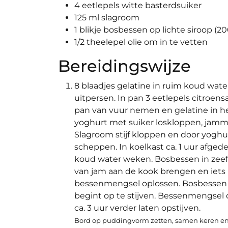
4 eetlepels witte basterdsuiker
125 ml slagroom
1 blikje bosbessen op lichte siroop (20
1/2 theelepel olie om in te vetten
Bereidingswijze
8 blaadjes gelatine in ruim koud wat
uitpersen. In pan 3 eetlepels citroen
pan van vuur nemen en gelatine in het
yoghurt met suiker loskloppen, jamme
Slagroom stijf kloppen en door yogh
scheppen. In koelkast ca. 1 uur afgedek
koud water weken. Bosbessen in zee
van jam aan de kook brengen en iets l
bessenmengsel oplossen. Bosbessen er
begint op te stijven. Bessenmengsel o
ca. 3 uur verder laten opstijven.
Bord op puddingvorm zetten, samen keren en ba