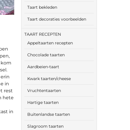
Taart bekleden
Taart decoraties voorbeelden
TAART RECEPTEN
Appeltaarten recepten
roen
Chocolade taarten
jpen,
n kom
Aardbeien-taart
el.
erin
Kwark taarten/cheese
ne in
t rest
Vruchtentaarten
n hete
Hartige taarten
ast in
Buitenlandse taarten
Slagroom taarten