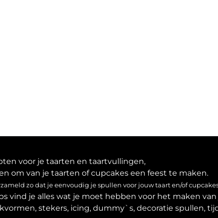
en voor je taarten en taartvullingen,
en om van je taarten of cupcakes een feest te maken.
ameld zo dat je eenvoudig je spullen voor jouw taart en/of cupcakes
ps vind je alles wat je moet hebben voor het maken van 
akvormen, stekers, icing, dummy`s, decoratie spullen, tijd