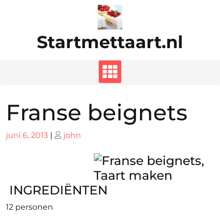
Ga
naar
de
Startmettaart.nl
inhoud
Franse beignets
Geplaatst
Geplaatst
juni 6, 2013
|
john
op
op
INGREDIËNTEN
12 personen