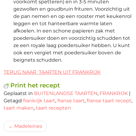
voorkomt spetteren) en in 3-5 minuten
gezwollen en goudbruin frituren. Voorzichtig uit
de pan nemen en op een rooster met keukenrol
leggen en tot hanteerbare warmte laten
afkoelen. In een schone papieren zak met
poedersuiker doen en voorzichtig schudden tot
ze een royale laag poedersuiker hebben. U kunt
ook een vergiet met poedersuiker boven de
beignets schudden.
TERUG NAAR TAARTEN UIT FRANKRIJK
Print het recept
Geplaatst in
BUITENLANDSE TAARTEN
,
FRANKRIJK
|
Getagd
frankrijk taart
,
franse taart
,
franse taart recept
,
taart maken
,
taart recepten
Bericht
Madeleines
navigatie