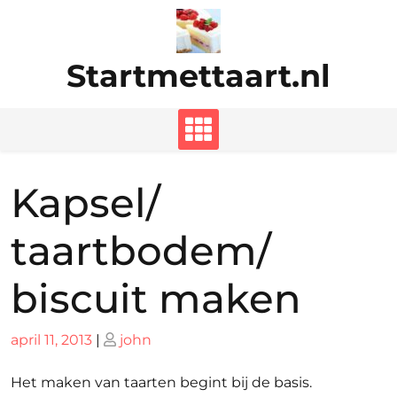
Ga
naar
de
Startmettaart.nl
inhoud
Kapsel/
taartbodem/
biscuit maken
Geplaatst
Geplaatst
april 11, 2013
|
john
op
op
Het maken van taarten begint bij de basis.