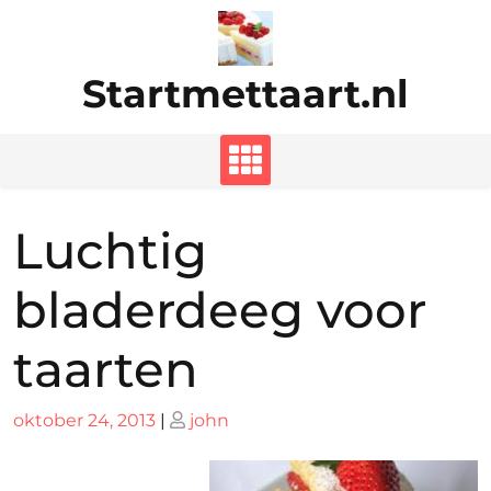
Ga
naar
de
Startmettaart.nl
inhoud
Luchtig
bladerdeeg voor
taarten
Geplaatst
Geplaatst
oktober 24, 2013
|
john
op
op