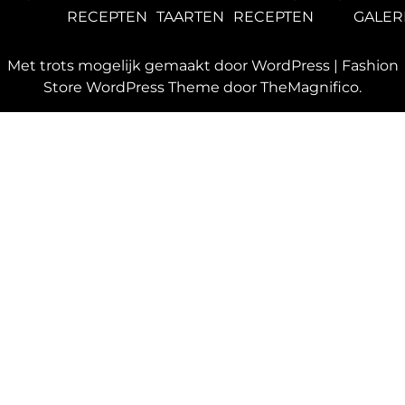
RECEPTEN
TAARTEN
RECEPTEN
GALER
Met trots mogelijk gemaakt door WordPress
|
Fashion
Store WordPress Theme
door TheMagnifico.