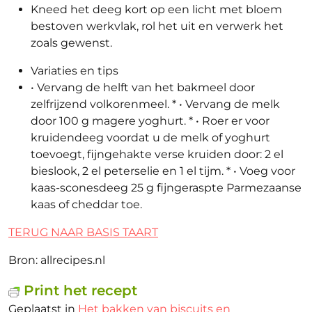
Kneed het deeg kort op een licht met bloem
bestoven werkvlak, rol het uit en verwerk het
zoals gewenst.
Variaties en tips
• Vervang de helft van het bakmeel door
zelfrijzend volkorenmeel. * • Vervang de melk
door 100 g magere yoghurt. * • Roer er voor
kruidendeeg voordat u de melk of yoghurt
toevoegt, fijngehakte verse kruiden door: 2 el
bieslook, 2 el peterselie en 1 el tijm. * • Voeg voor
kaas-sconesdeeg 25 g fijngeraspte Parmezaanse
kaas of cheddar toe.
TERUG NAAR BASIS TAART
Bron: allrecipes.nl
Print het recept
Geplaatst in
Het bakken van biscuits en