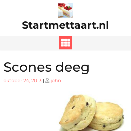
Ga
naar
de
Startmettaart.nl
inhoud
Scones deeg
Geplaatst
Geplaatst
oktober 24, 2013
|
john
op
op