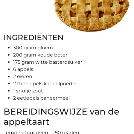
INGREDIËNTEN
300 gram bloem
200 gram koude boter
175 gram witte basterdsuiker
6 appels
2 eieren
2 theelepels kaneelpoeder
1 snufje zout
2 eetlepels paneermeel
BEREIDINGSWIJZE van de
appeltaart
Temperatuur oven – 180 graden