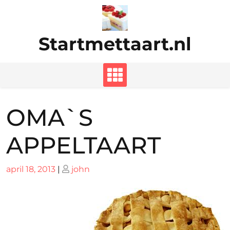
Ga
naar
de
Startmettaart.nl
inhoud
OMA`S
APPELTAART
Geplaatst
Geplaatst
april 18, 2013
|
john
op
op