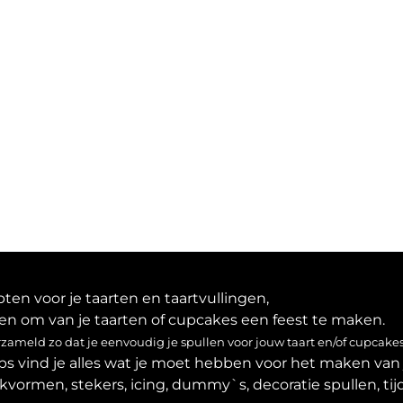
en voor je taarten en taartvullingen,
en om van je taarten of cupcakes een feest te maken.
ameld zo dat je eenvoudig je spullen voor jouw taart en/of cupcakes
ps vind je alles wat je moet hebben voor het maken van 
akvormen, stekers, icing, dummy`s, decoratie spullen, tijd