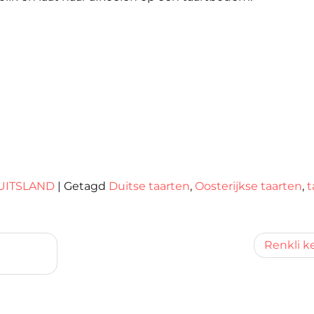
UITSLAND
|
Getagd
Duitse taarten
,
Oosterijkse taarten
,
t
Renkli k