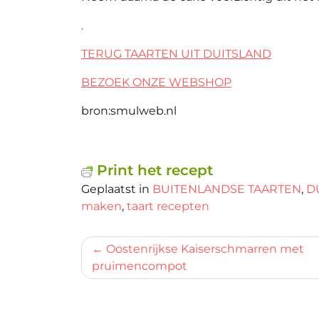
.
TERUG TAARTEN UIT DUITSLAND
BEZOEK ONZE WEBSHOP
bron:smulweb.nl
Print het recept
Geplaatst in
BUITENLANDSE TAARTEN
,
D
maken
,
taart recepten
Bericht
Oostenrijkse Kaiserschmarren met
pruimencompot
navigatie