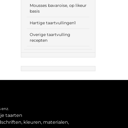
Mousses bavaroise, op likeur
basis
Hartige taartvullingen1
Overige taartvulling
recepten
 enz.
je taarten
schriften, kleuren, materialen,