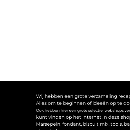
Wij hebben een grote verzameling recept
Alles om te beginnen of ideeën op te do
Ook hebben hier een grote selectie webshops verz
kunt vinden op het internet.In deze sho
Marsepein, fondant, biscuit mix, tools, b