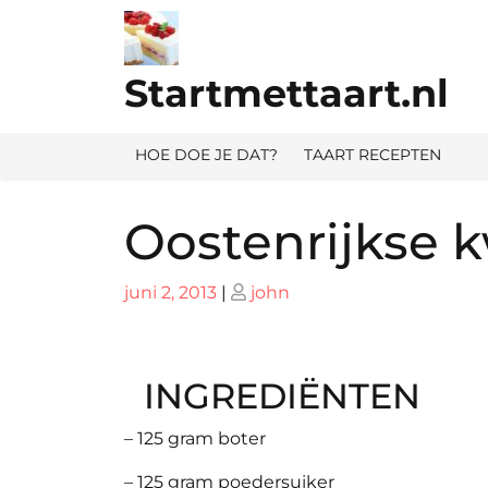
Ga
naar
de
Startmettaart.nl
inhoud
HOE DOE JE DAT?
TAART RECEPTEN
Oostenrijkse 
Geplaatst
Geplaatst
juni 2, 2013
|
john
op
op
INGREDIËNTEN
– 125 gram boter
– 125 gram poedersuiker