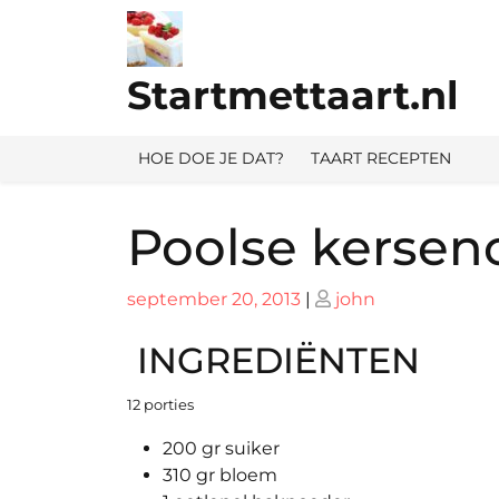
Ga
naar
de
Startmettaart.nl
inhoud
HOE DOE JE DAT?
TAART RECEPTEN
Poolse kersen
Geplaatst
Geplaatst
september 20, 2013
|
john
op
op
INGREDIËNTEN
12 porties
200 gr suiker
310 gr bloem