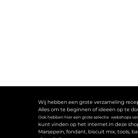
Wij hebben een grote verzameling recept
Alles om te beginnen of ideeën op te do
Ook hebben hier een grote selectie webshops verz
kunt vinden op het internet.In deze sho
Marsepein, fondant, biscuit mix, tools, b