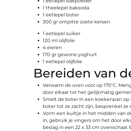
1 eetlepel bakpoeder
1 theelepel baksoda
1 eetlepel boter
300 gr ontpitte zoete kersen
1 eetlepel suiker
120 ml olijfolie
4 eieren
170 gr gewone yoghurt
1 eetlepel olijfolie
Bereiden van d
Verwarm de oven voor op 175°C. Meng
door elkaar tot het gelijkmatig gemen
Smelt de boter in een koekenpan op 
boter tot ze zacht zijn, besprenkel ze m
Vorm een ​​kuiltje in het midden van d
in, gebruik je vingers om het door e
beslag in een 22 x 33 cm ovenschaal. B