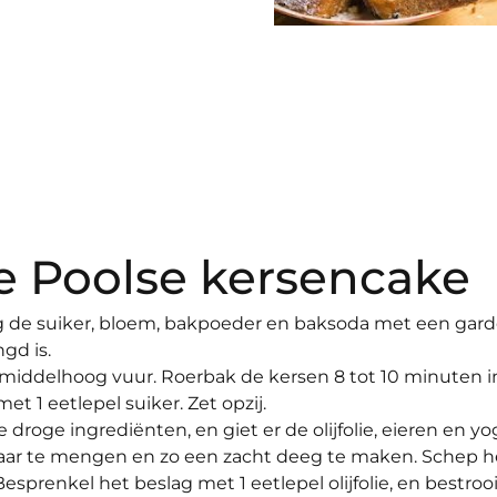
e Poolse kersencake
 de suiker, bloem, bakpoeder en baksoda met een gar
gd is.
middelhoog vuur. Roerbak de kersen 8 tot 10 minuten i
et 1 eetlepel suiker. Zet opzij.
e droge ingrediënten, en giet er de olijfolie, eieren en y
lkaar te mengen en zo een zacht deeg te maken. Schep h
esprenkel het beslag met 1 eetlepel olijfolie, en bestroo