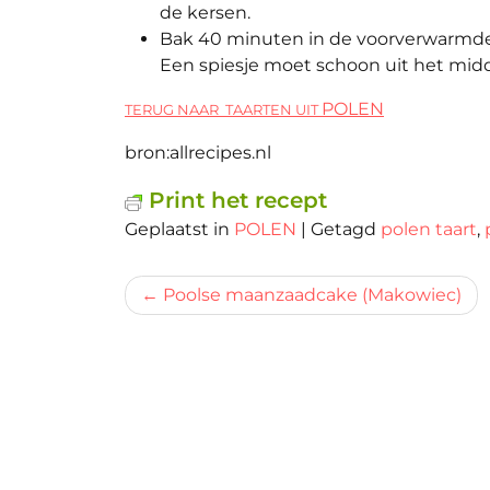
de kersen.
Bak 40 minuten in de voorverwarmde 
Een spiesje moet schoon uit het midde
POLEN
TERUG NAAR TAARTEN UIT
bron:allrecipes.nl
Print het recept
Geplaatst in
POLEN
|
Getagd
polen taart
,
Bericht
Poolse maanzaadcake (Makowiec)
navigatie