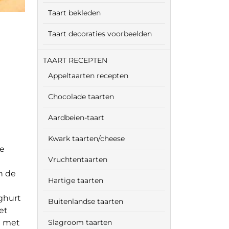
Taart bekleden
Taart decoraties voorbeelden
TAART RECEPTEN
Appeltaarten recepten
Chocolade taarten
Aardbeien-taart
Kwark taarten/cheese
de
Vruchtentaarten
n de
Hartige taarten
oghurt
Buitenlandse taarten
et
i met
Slagroom taarten