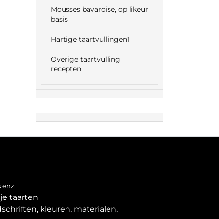
Mousses bavaroise, op likeur
basis
Hartige taartvullingen1
Overige taartvulling
recepten
 enz.
je taarten
schriften, kleuren, materialen,