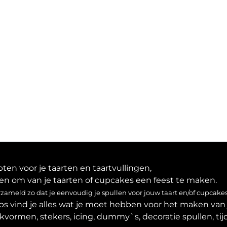
en voor je taarten en taartvullingen,
en om van je taarten of cupcakes een feest te maken.
ameld zo dat je eenvoudig je spullen voor jouw taart en/of cupcakes
ps vind je alles wat je moet hebben voor het maken van 
akvormen, stekers, icing, dummy`s, decoratie spullen, tijd