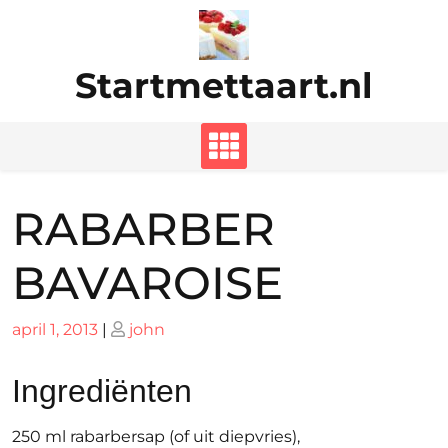
Ga
naar
de
Startmettaart.nl
inhoud
RABARBER
BAVAROISE
Geplaatst
Geplaatst
april 1, 2013
|
john
op
op
Ingrediënten
250 ml rabarbersap (of uit diepvries),