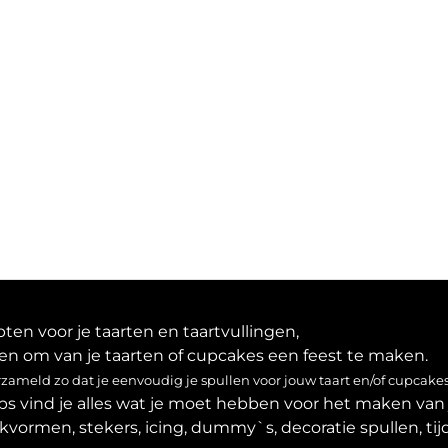
en voor je taarten en taartvullingen,
en om van je taarten of cupcakes een feest te maken.
ameld zo dat je eenvoudig je spullen voor jouw taart en/of cupcakes
ps vind je alles wat je moet hebben voor het maken van 
akvormen, stekers, icing, dummy`s, decoratie spullen, tijd