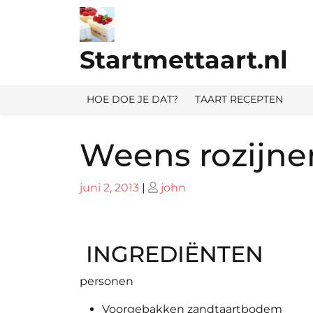
Ga
naar
de
Startmettaart.nl
inhoud
HOE DOE JE DAT?
TAART RECEPTEN
Weens rozijne
Geplaatst
Geplaatst
juni 2, 2013
|
john
op
op
INGREDIËNTEN
personen
Voorgebakken zandtaartbodem