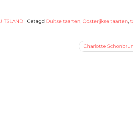
UITSLAND
|
Getagd
Duitse taarten
,
Oosterijkse taarten
,
t
Charlotte Schonbru