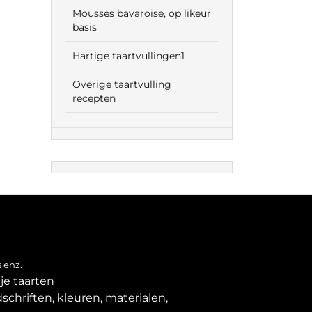
Mousses bavaroise, op likeur
basis
Hartige taartvullingen1
Overige taartvulling
recepten
 enz.
je taarten
schriften, kleuren, materialen,