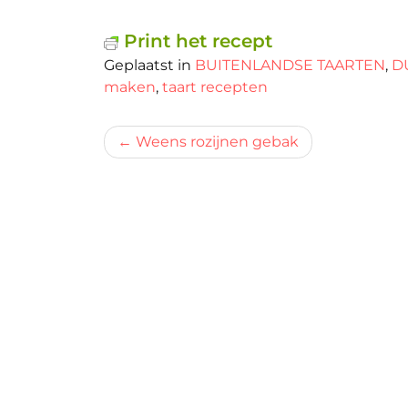
Print het recept
Geplaatst in
BUITENLANDSE TAARTEN
,
D
maken
,
taart recepten
Bericht
Weens rozijnen gebak
navigatie