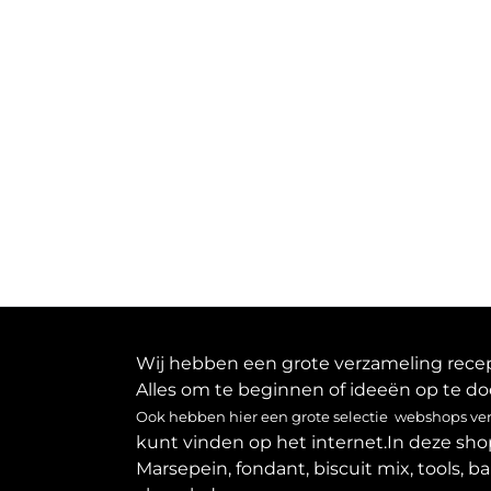
Wij hebben een grote verzameling recept
Alles om te beginnen of ideeën op te do
Ook hebben hier een grote selectie webshops verz
kunt vinden op het internet.In deze sho
Marsepein, fondant, biscuit mix, tools, b