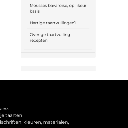
Mousses bavaroise, op likeur
basis
Hartige taartvullingen1
Overige taartvulling
recepten
 enz.
je taarten
schriften, kleuren, materialen,