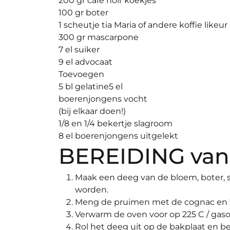
200 gr café noir koekjes
100 gr boter
1 scheutje tia Maria of andere koffie likeur
300 gr mascarpone
7 el suiker
9 el advocaat
Toevoegen
5 bl gelatine
5 el
boerenjongens vocht
(bij elkaar doen!)
1/8 en 1/4 bekertje slagroom
8 el boerenjongens uitgelekt
BEREIDING
van
Maak een deeg van de bloem, boter, s
worden.
Meng de pruimen met de cognac en 2 e
Verwarm de oven voor op 225 C / gaso
Rol het deeg uit op de bakplaat en b