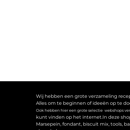
Wij hebben een grote verzameling recept
Alles om te beginnen of ideeën op te do
Ook hebben hier een grote selectie webshops verz
kunt vinden op het internet.In deze sho
Marsepein, fondant, biscuit mix, tools, b