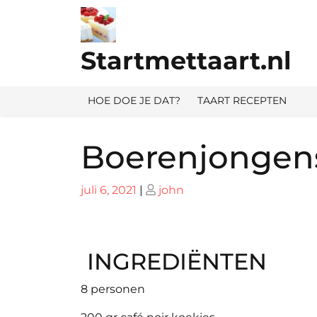
Ga
naar
de
Startmettaart.nl
inhoud
HOE DOE JE DAT?
TAART RECEPTEN
Boerenjongen
Geplaatst
Geplaatst
juli 6, 2021
|
john
op
op
INGREDIËNTEN
8 personen