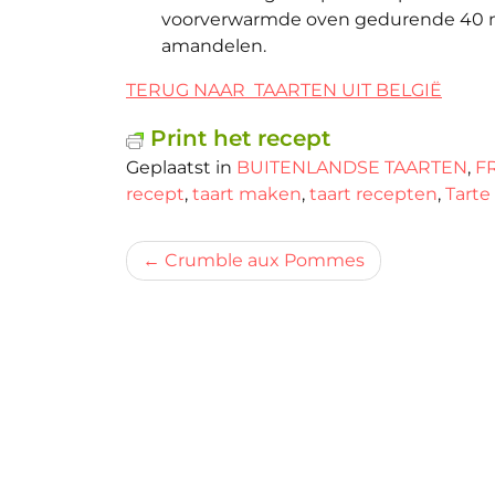
voorverwarmde oven gedurende 40 mi
amandelen.
TERUG NAAR TAARTEN UIT BELGIË
Print het recept
Geplaatst in
BUITENLANDSE TAARTEN
,
F
recept
,
taart maken
,
taart recepten
,
Tarte
Bericht
Crumble aux Pommes
navigatie