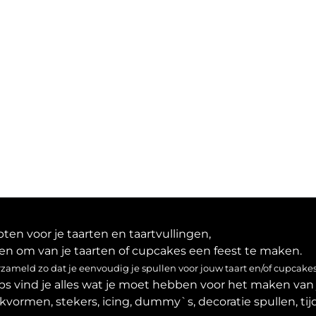
en voor je taarten en taartvullingen,
en om van je taarten of cupcakes een feest te maken.
ameld zo dat je eenvoudig je spullen voor jouw taart en/of cupcakes
ps vind je alles wat je moet hebben voor het maken van 
akvormen, stekers, icing, dummy`s, decoratie spullen, tijd