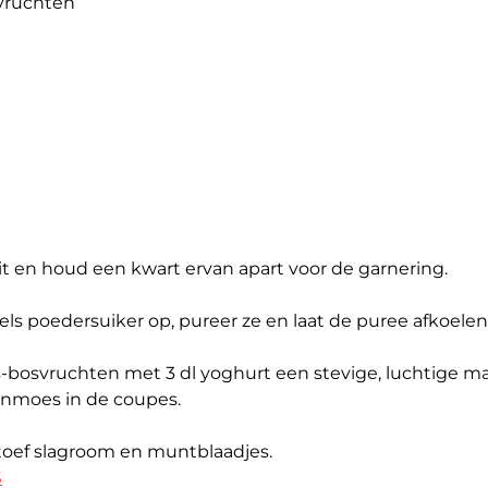
svruchten
t en houd een kwart ervan apart voor de garnering.
ls poedersuiker op, pureer ze en laat de puree afkoelen
s-bosvruchten met 3 dl yoghurt een stevige, luchtige m
nmoes in de coupes.
toef slagroom en muntblaadjes.
S