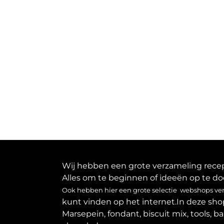
Wij hebben een grote verzameling recept
Alles om te beginnen of ideeën op te do
Ook hebben hier een grote selectie webshops verz
kunt vinden op het internet.In deze sho
Marsepein, fondant, biscuit mix, tools, b