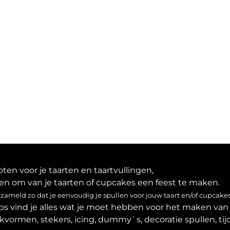
en voor je taarten en taartvullingen,
en om van je taarten of cupcakes een feest te maken.
ameld zo dat je eenvoudig je spullen voor jouw taart en/of cupcakes
ps vind je alles wat je moet hebben voor het maken van 
akvormen, stekers, icing, dummy`s, decoratie spullen, tijd