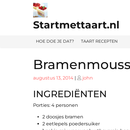
Ga
naar
de
Startmettaart.nl
inhoud
HOE DOE JE DAT?
TAART RECEPTEN
Bramenmous
Geplaatst
Geplaatst
augustus 13, 2014
|
john
op
op
INGREDIËNTEN
Porties: 4 personen
2 doosjes bramen
2 eetlepels poedersuiker