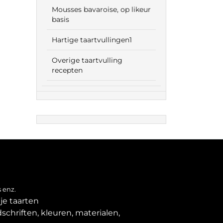
Mousses bavaroise, op likeur
basis
Hartige taartvullingen1
Overige taartvulling
recepten
 enz.
je taarten
schriften, kleuren, materialen,