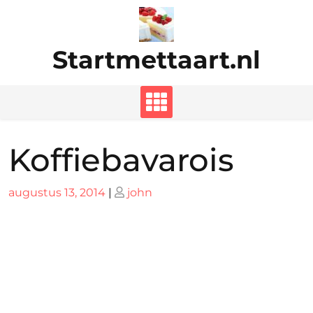
Ga
naar
de
Startmettaart.nl
inhoud
Koffiebavarois
Geplaatst
Geplaatst
augustus 13, 2014
|
john
op
op