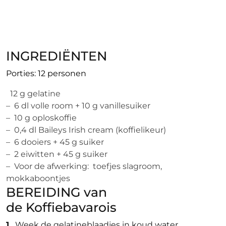
INGREDIËNTEN
Porties: 12 personen
12 g gelatine
– 6 dl volle room + 10 g vanillesuiker
– 10 g oploskoffie
– 0,4 dl Baileys Irish cream (koffielikeur)
– 6 dooiers + 45 g suiker
– 2 eiwitten + 45 g suiker
– Voor de afwerking: toefjes slagroom,
mokkaboontjes
BEREIDING van
de Koffiebavarois
1.
Week de gelatineblaadjes in koud water