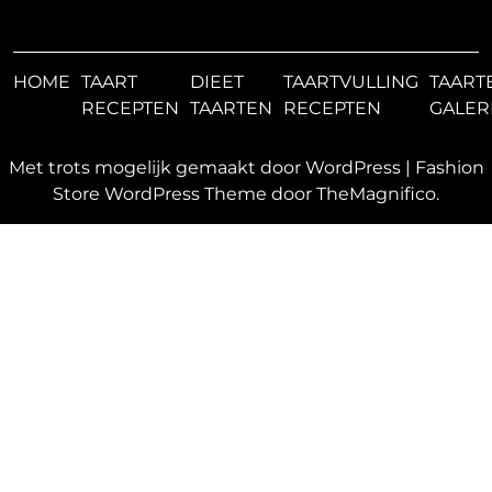
HOME
TAART
DIEET
TAARTVULLING
TAART
RECEPTEN
TAARTEN
RECEPTEN
GALER
Met trots mogelijk gemaakt door WordPress
|
Fashion
Store WordPress Theme
door TheMagnifico.