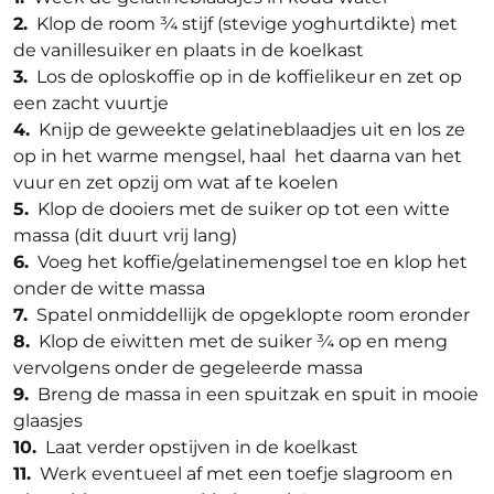
2.
Klop de room ¾ stijf (stevige yoghurtdikte) met
de vanillesuiker en plaats in de koelkast
3.
Los de oploskoffie op in de koffielikeur en zet op
een zacht vuurtje
4.
Knijp de geweekte gelatineblaadjes uit en los ze
op in het warme mengsel, haal het daarna van het
vuur en zet opzij om wat af te koelen
5.
Klop de dooiers met de suiker op tot een witte
massa (dit duurt vrij lang)
6.
Voeg het koffie/gelatinemengsel toe en klop het
onder de witte massa
7.
Spatel onmiddellijk de opgeklopte room eronder
8.
Klop de eiwitten met de suiker ¾ op en meng
vervolgens onder de gegeleerde massa
9.
Breng de massa in een spuitzak en spuit in mooie
glaasjes
10.
Laat verder opstijven in de koelkast
11.
Werk eventueel af met een toefje slagroom en