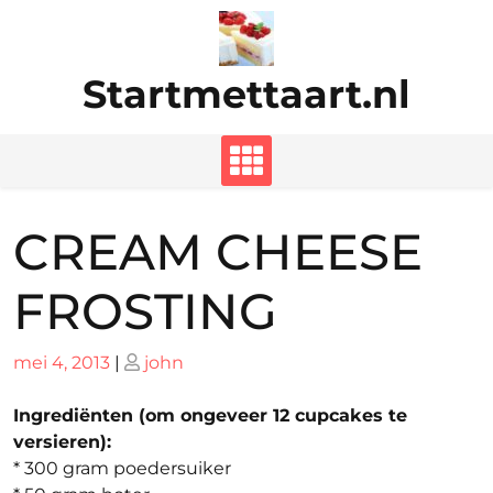
Ga
naar
de
Startmettaart.nl
inhoud
CREAM CHEESE
FROSTING
Geplaatst
Geplaatst
mei 4, 2013
|
john
op
op
Ingrediënten (om ongeveer 12 cupcakes te
versieren):
* 300 gram poedersuiker