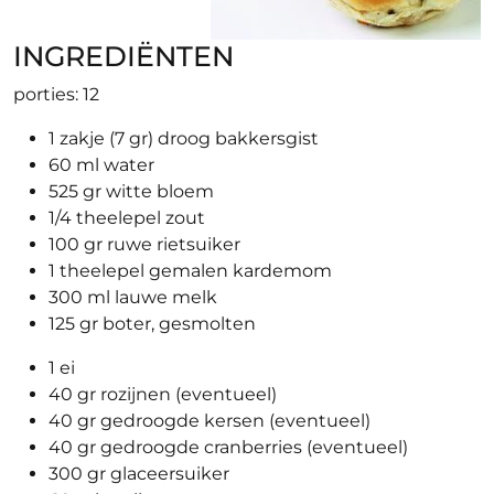
INGREDIËNTEN
porties: 12
1 zakje (7 gr) droog bakkersgist
60 ml water
525 gr witte bloem
1/4 theelepel zout
100 gr ruwe rietsuiker
1 theelepel gemalen kardemom
300 ml lauwe melk
125 gr boter, gesmolten
1 ei
40 gr rozijnen (eventueel)
40 gr gedroogde kersen (eventueel)
40 gr gedroogde cranberries (eventueel)
300 gr glaceersuiker