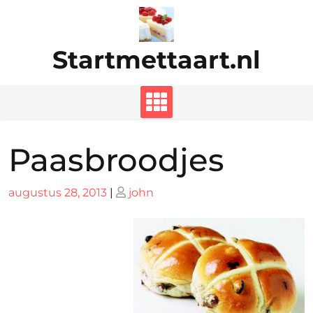
Ga
naar
de
Startmettaart.nl
inhoud
Paasbroodjes
Geplaatst
Geplaatst
augustus 28, 2013
|
john
op
op