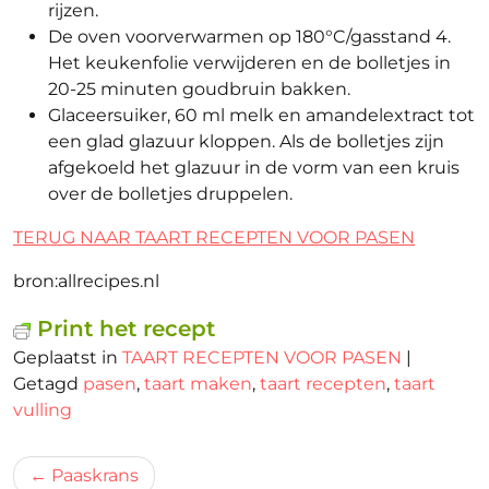
rijzen.
De oven voorverwarmen op 180°C/gasstand 4.
Het keukenfolie verwijderen en de bolletjes in
20-25 minuten goudbruin bakken.
Glaceersuiker, 60 ml melk en amandelextract tot
een glad glazuur kloppen. Als de bolletjes zijn
afgekoeld het glazuur in de vorm van een kruis
over de bolletjes druppelen.
TERUG NAAR TAART RECEPTEN VOOR PASEN
bron:allrecipes.nl
Print het recept
Geplaatst in
TAART RECEPTEN VOOR PASEN
|
Getagd
pasen
,
taart maken
,
taart recepten
,
taart
vulling
Bericht
Paaskrans