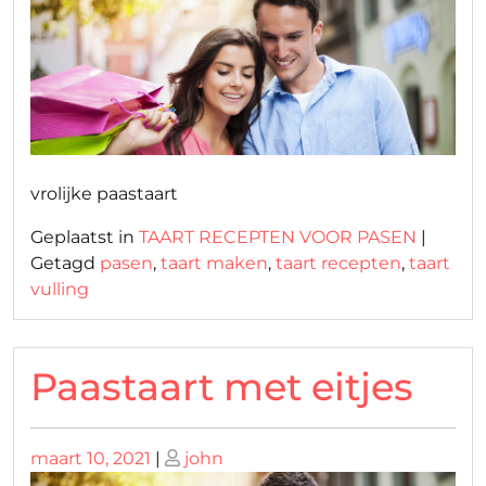
vrolijke paastaart
Geplaatst in
TAART RECEPTEN VOOR PASEN
|
Getagd
pasen
,
taart maken
,
taart recepten
,
taart
vulling
Paastaart met eitjes
Geplaatst
Geplaatst
maart 10, 2021
|
john
op
op