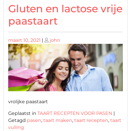
Gluten en lactose vrije
paastaart
Geplaatst
Geplaatst
maart 10, 2021
|
john
op
op
vrolijke paastaart
Geplaatst in
TAART RECEPTEN VOOR PASEN
|
Getagd
pasen
,
taart maken
,
taart recepten
,
taart
vulling