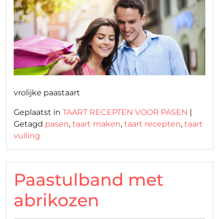
op
op
vrolijke paastaart
Geplaatst in
TAART RECEPTEN VOOR PASEN
|
Getagd
pasen
,
taart maken
,
taart recepten
,
taart
vulling
Paastulband met
abrikozen