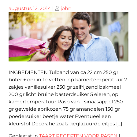
Geplaatst
Geplaatst
augustus 12, 2014
|
john
op
op
INGREDIËNTEN Tulband van ca 22 cm 250 gr
boter + om in te vetten, op kamertemperatuur 2
zakjes vanillesuiker 250 gr zelfrijzend bakmeel
200 gr licht bruine basterdsuiker 5 eieren, op
kamertemperatuur Rasp van 1 sinaasappel 250
gr gewelde abrikozen 75 gr amandelen 150 gr
poedersuiker beetje water Eventueel een
kleurstof Decoratie zoals geglazuurde eitjes […]
Geplaatst in
TAART RECEPTEN VOOR PASEN
|