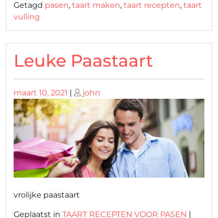
Getagd
pasen
,
taart maken
,
taart recepten
,
taart
vulling
Leuke Paastaart
Geplaatst
Geplaatst
maart 10, 2021
|
john
op
op
vrolijke paastaart
Geplaatst in
TAART RECEPTEN VOOR PASEN
|