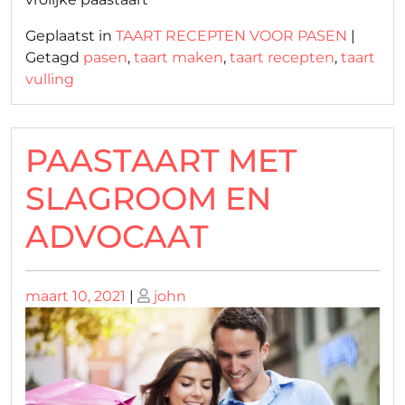
Geplaatst in
TAART RECEPTEN VOOR PASEN
|
Getagd
pasen
,
taart maken
,
taart recepten
,
taart
vulling
PAASTAART MET
SLAGROOM EN
ADVOCAAT
Geplaatst
Geplaatst
maart 10, 2021
|
john
op
op