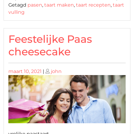
Getagd
pasen
,
taart maken
,
taart recepten
,
taart
vulling
Feestelijke Paas
cheesecake
Geplaatst
Geplaatst
maart 10, 2021
|
john
op
op
vrolijke paastaart