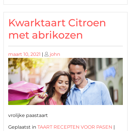
Kwarktaart Citroen
met abrikozen
Geplaatst
Geplaatst
maart 10, 2021
|
john
op
op
vrolijke paastaart
Geplaatst in
TAART RECEPTEN VOOR PASEN
|