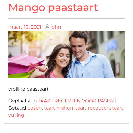
Mango paastaart
Geplaatst
Geplaatst
maart 10, 2021
|
john
op
op
vrolijke paastaart
Geplaatst in
TAART RECEPTEN VOOR PASEN
|
Getagd
pasen
,
taart maken
,
taart recepten
,
taart
vulling