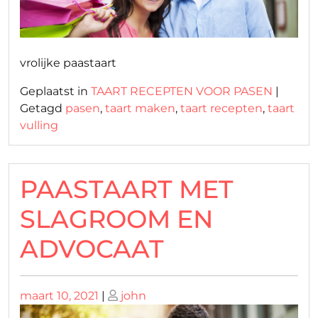
vrolijke paastaart
Geplaatst in
TAART RECEPTEN VOOR PASEN
|
Getagd
pasen
,
taart maken
,
taart recepten
,
taart
vulling
PAASTAART MET
SLAGROOM EN
ADVOCAAT
Geplaatst
Geplaatst
maart 10, 2021
|
john
op
op