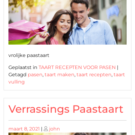
vrolijke paastaart
Geplaatst in
TAART RECEPTEN VOOR PASEN
|
Getagd
pasen
,
taart maken
,
taart recepten
,
taart
vulling
Verrassings Paastaart
Geplaatst
Geplaatst
maart 8, 2021
|
john