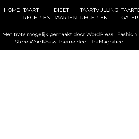
HOME
TAART
DIEET
TAARTVULLING
TAART
RECEPTEN
TAARTEN
RECEPTEN
GALER
Met trots mogelijk gemaakt door WordPress
|
Fashion
Store WordPress Theme
door TheMagnifico.