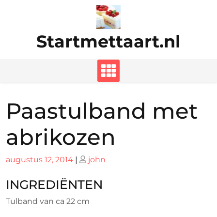
Ga
naar
de
Startmettaart.nl
inhoud
Paastulband met
abrikozen
Geplaatst
Geplaatst
augustus 12, 2014
|
john
op
op
INGREDIËNTEN
Tulband van ca 22 cm