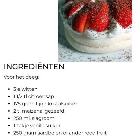
INGREDIËNTEN
Voor het deeg:
3 eiwitten
1 1/2 tl citroensap
175 gram fijne kristalsuiker
2 tl maïzena, gezeefd
250 ml. slagroom
1 zakje vanillesuiker
250 gram aardbeien of ander rood fruit