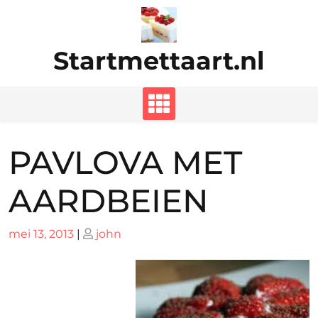
Ga
naar
de
Startmettaart.nl
inhoud
PAVLOVA MET
AARDBEIEN
Geplaatst
Geplaatst
mei 13, 2013
|
john
op
op