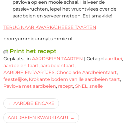
pavlova op een mooie schaal. Halveer de
passievruchten, lepel het vruchtvlees over de
aardbeien en serveer meteen. Eet smakkie!
TERUG NAAR KWARK/CHEESE TAARTEN
bron:yummieunmytummie.nl
Print het recept
Geplaatst in
AARDBEIEN TAARTEN
|
Getagd
aardbei
,
aardbeien taart
,
aardbeientaart
,
AARDBEIENTAARTJES
,
Chocolade Aardbeientaart
,
feestelijke
,
Krokante bodem vanille aardbeien taart
,
Pavlova met aardbeien
,
recept
,
SNEL
,
snelle
Bericht
AARDBEIENCAKE
navigatie
AARDBEIEN KWARKTAART