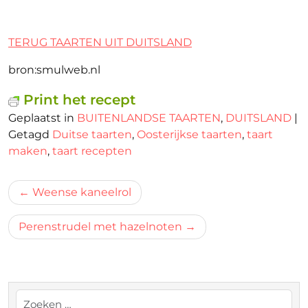
TERUG TAARTEN UIT DUITSLAND
bron:smulweb.nl
Print het recept
Geplaatst in
BUITENLANDSE TAARTEN
,
DUITSLAND
|
Getagd
Duitse taarten
,
Oosterijkse taarten
,
taart
maken
,
taart recepten
Bericht
Weense kaneelrol
navigatie
Perenstrudel met hazelnoten