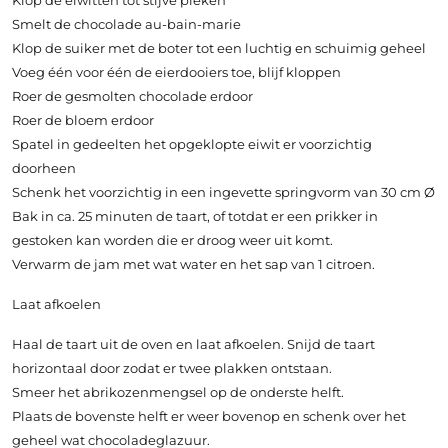
Klop de eiwitten tot stijve pieken
Smelt de chocolade au-bain-marie
Klop de suiker met de boter tot een luchtig en schuimig geheel
Voeg één voor één de eierdooiers toe, blijf kloppen
Roer de gesmolten chocolade erdoor
Roer de bloem erdoor
Spatel in gedeelten het opgeklopte eiwit er voorzichtig
doorheen
Schenk het voorzichtig in een ingevette springvorm van 30 cm Ø
Bak in ca. 25 minuten de taart, of totdat er een prikker in
gestoken kan worden die er droog weer uit komt.
Verwarm de jam met wat water en het sap van 1 citroen.
Laat afkoelen
Haal de taart uit de oven en laat afkoelen. Snijd de taart
horizontaal door zodat er twee plakken ontstaan.
Smeer het abrikozenmengsel op de onderste helft.
Plaats de bovenste helft er weer bovenop en schenk over het
geheel wat chocoladeglazuur.