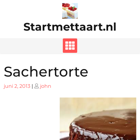
Ga
naar
de
Startmettaart.nl
inhoud
Sachertorte
Geplaatst
Geplaatst
juni 2, 2013
|
john
op
op