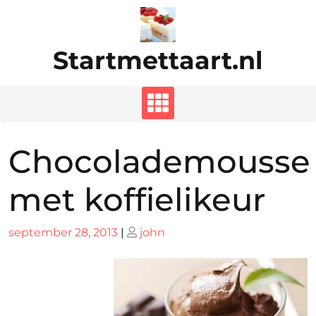
Ga
naar
de
Startmettaart.nl
inhoud
Chocolademousse
met koffielikeur
Geplaatst
Geplaatst
september 28, 2013
|
john
op
op