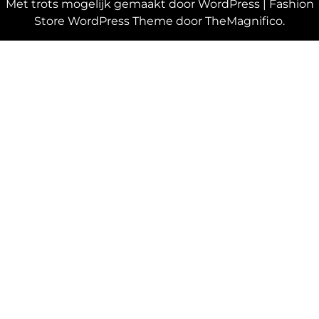
Met trots mogelijk gemaakt door WordPress
|
Fashion
Store WordPress Theme
door TheMagnifico.