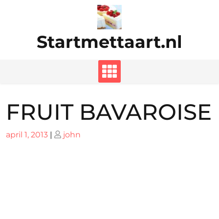
Ga
naar
de
Startmettaart.nl
inhoud
FRUIT BAVAROISE
Geplaatst
Geplaatst
april 1, 2013
|
john
op
op