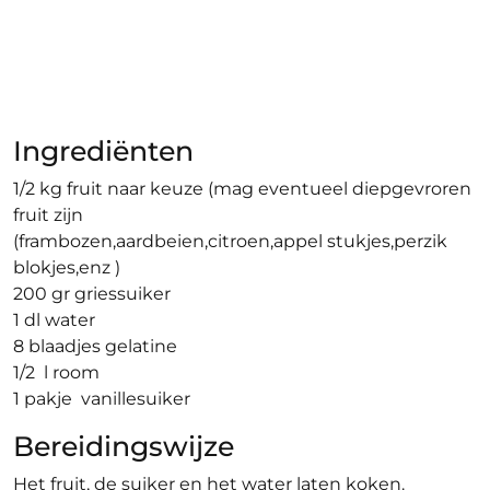
Ingrediënten
1/2 kg fruit naar keuze (mag eventueel diepgevroren
fruit zijn
(frambozen,aardbeien,citroen,appel stukjes,perzik
blokjes,enz )
200 gr griessuiker
1 dl water
8 blaadjes gelatine
1/2 l room
1 pakje vanillesuiker
Bereidingswijze
Het fruit, de suiker en het water laten koken.