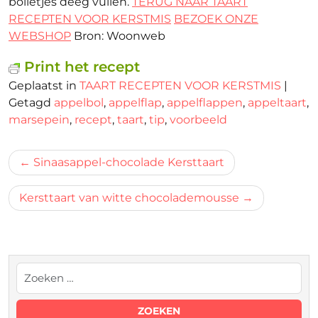
bolletjes deeg vullen.
TERUG NAAR TAART
RECEPTEN VOOR KERSTMIS
BEZOEK ONZE
WEBSHOP
Bron: Woonweb
Print het recept
Geplaatst in
TAART RECEPTEN VOOR KERSTMIS
|
Getagd
appelbol
,
appelflap
,
appelflappen
,
appeltaart
,
marsepein
,
recept
,
taart
,
tip
,
voorbeeld
Bericht
Sinaasappel-chocolade Kersttaart
navigatie
Kersttaart van witte chocolademousse