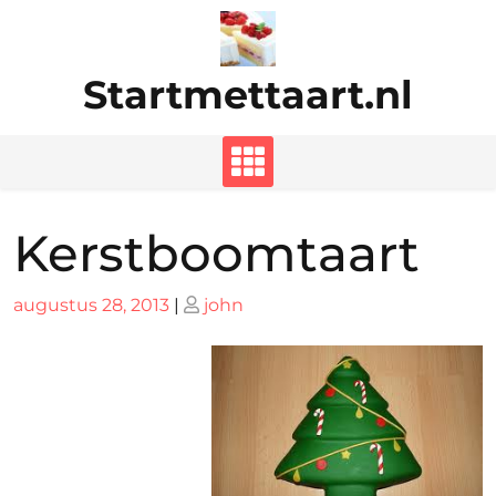
Ga
naar
de
Startmettaart.nl
inhoud
Kerstboomtaart
Geplaatst
Geplaatst
augustus 28, 2013
|
john
op
op