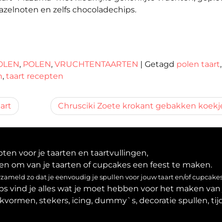
azelnoten en zelfs chocoladechips.
OLEN
,
POLEN
,
VRUCHTENTAARTEN
|
Getagd
polen taart
,
n
,
taart recepten
art
Chrusciki Zoete krokant gebakken koekj
en voor je taarten en taartvullingen,
en om van je taarten of cupcakes een feest te maken.
ameld zo dat je eenvoudig je spullen voor jouw taart en/of cupcakes
ps vind je alles wat je moet hebben voor het maken van 
akvormen, stekers, icing, dummy`s, decoratie spullen, tijd