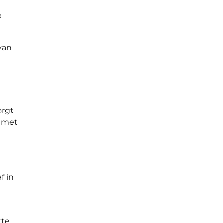
e
van
orgt
r met
f in
tte