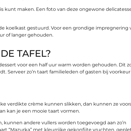
huis kunt maken. Een foto van deze ongewone delicatess
r de koelkast gestuurd. Voor een grondige impregnering 
uur of langer gehouden.
DE TAFEL?
 dessert voor een half uur warm worden gehouden. Dit z
t. Serveer zo’n taart familieleden of gasten bij voorkeu
ikke verdikte crème kunnen slikken, dan kunnen ze voora
an kan je een mooie taart vormen.
n, kunnen andere vullers worden toegevoegd aan zo’n
taart “Mazurka” met kleurrijke gekonfijte vruchten, geple