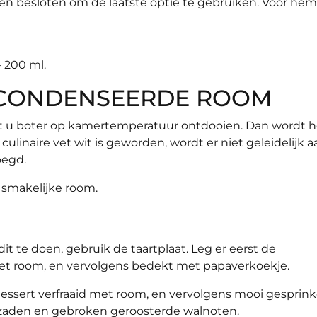
 besloten om de laatste optie te gebruiken. Voor hem
 200 ml.
ECONDENSEERDE ROOM
t u boter op kamertemperatuur ontdooien. Dan wordt h
inaire vet wit is geworden, wordt er niet geleidelijk a
egd.
 smakelijke room.
 te doen, gebruik de taartplaat. Leg er eerst de
met room, en vervolgens bedekt met papaverkoekje.
essert verfraaid met room, en vervolgens mooi gesprink
zaden en gebroken geroosterde walnoten.