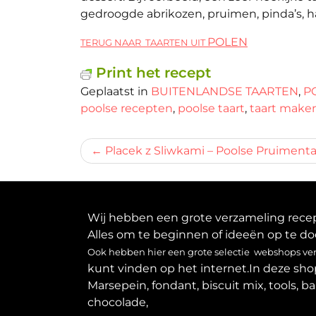
gedroogde abrikozen, pruimen, pinda’s, h
POLEN
TERUG NAAR TAARTEN UIT
Print het recept
Geplaatst in
BUITENLANDSE TAARTEN
,
P
poolse recepten
,
poolse taart
,
taart make
Bericht
Placek z Sliwkami – Poolse Pruimenta
navigatie
Wij hebben een grote verzameling recept
Alles om te beginnen of ideeën op te do
Ook hebben hier een grote selectie webshops verz
kunt vinden op het internet.In deze sho
Marsepein, fondant, biscuit mix, tools, b
chocolade,