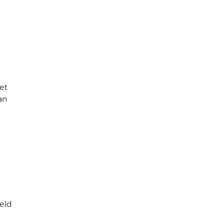
et
an
eld