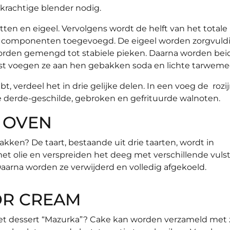
rachtige blender nodig.
witten en eigeel. Vervolgens wordt de helft van het totale
de componenten toegevoegd. De eigeel worden zorgvuld
orden gemengd tot stabiele pieken. Daarna worden bei
t voegen ze aan hen gebakken soda en lichte tarwemee
t, verdeel het in drie gelijke delen. In een voeg de rozi
de derde-geschilde, gebroken en gefrituurde walnoten.
E OVEN
kken? De taart, bestaande uit drie taarten, wordt in
et olie en verspreiden het deeg met verschillende vulst
arna worden ze verwijderd en volledig afgekoeld.
OR CREAM
het dessert “Mazurka”? Cake kan worden verzameld met 