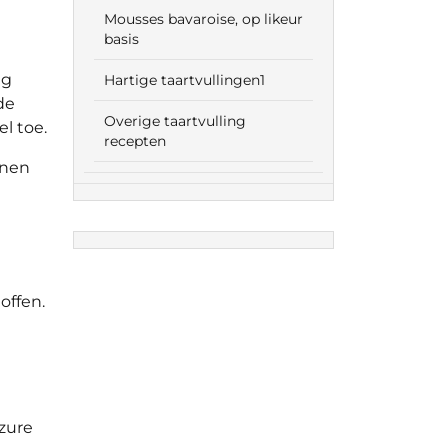
Mousses bavaroise, op likeur
basis
ig
Hartige taartvullingen1
de
Overige taartvulling
l toe.
recepten
jnen
offen.
zure