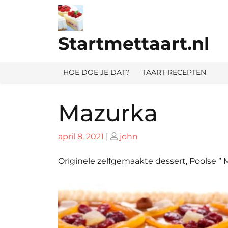
Ga
naar
de
Startmettaart.nl
inhoud
HOE DOE JE DAT?
TAART RECEPTEN
Mazurka
Geplaatst
Geplaatst
april 8, 2021
|
john
op
op
Originele zelfgemaakte dessert, Poolse ” M