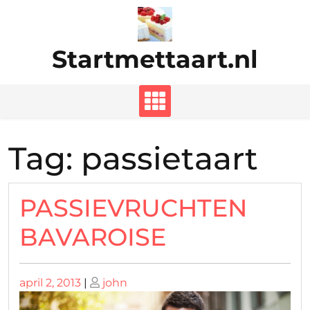
Ga
naar
de
Startmettaart.nl
inhoud
Tag:
passietaart
PASSIEVRUCHTEN
BAVAROISE
Geplaatst
Geplaatst
april 2, 2013
|
john
op
op