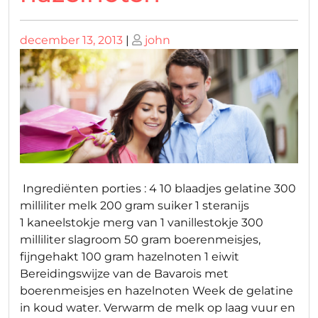
Geplaatst
Geplaatst
december 13, 2013
|
john
op
op
Ingrediënten porties : 4 10 blaadjes gelatine 300
milliliter melk 200 gram suiker 1 steranijs
1 kaneelstokje merg van 1 vanillestokje 300
milliliter slagroom 50 gram boerenmeisjes,
fijngehakt 100 gram hazelnoten 1 eiwit
Bereidingswijze van de Bavarois met
boerenmeisjes en hazelnoten Week de gelatine
in koud water. Verwarm de melk op laag vuur en