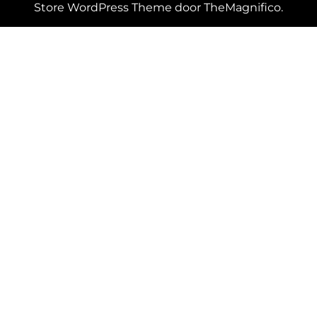
Store WordPress Theme
door TheMagnifico.