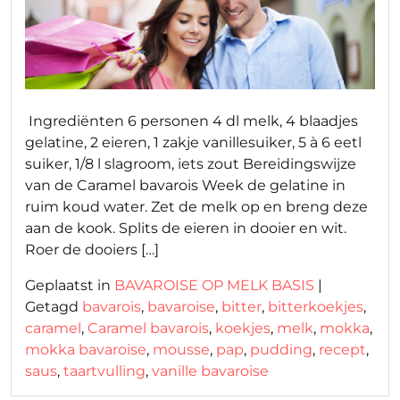
Ingrediënten 6 personen 4 dl melk, 4 blaadjes
gelatine, 2 eieren, 1 zakje vanillesuiker, 5 à 6 eetl
suiker, 1/8 l slagroom, iets zout Bereidingswijze
van de Caramel bavarois Week de gelatine in
ruim koud water. Zet de melk op en breng deze
aan de kook. Splits de eieren in dooier en wit.
Roer de dooiers […]
Geplaatst in
BAVAROISE OP MELK BASIS
|
Getagd
bavarois
,
bavaroise
,
bitter
,
bitterkoekjes
,
caramel
,
Caramel bavarois
,
koekjes
,
melk
,
mokka
,
mokka bavaroise
,
mousse
,
pap
,
pudding
,
recept
,
saus
,
taartvulling
,
vanille bavaroise