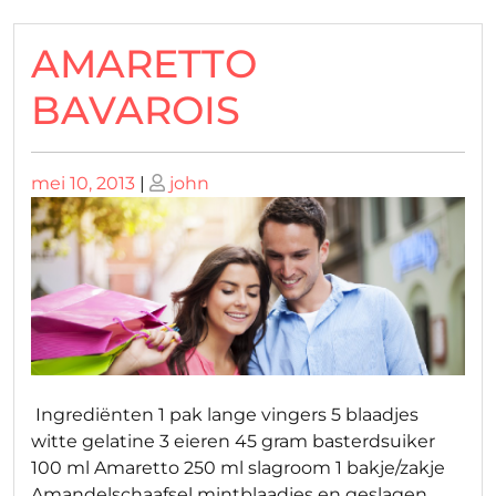
AMARETTO
BAVAROIS
Geplaatst
Geplaatst
mei 10, 2013
|
john
op
op
Ingrediënten 1 pak lange vingers 5 blaadjes
witte gelatine 3 eieren 45 gram basterdsuiker
100 ml Amaretto 250 ml slagroom 1 bakje/zakje
Amandelschaafsel mintblaadjes en geslagen