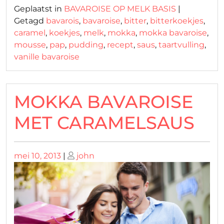
Geplaatst in
BAVAROISE OP MELK BASIS
|
Getagd
bavarois
,
bavaroise
,
bitter
,
bitterkoekjes
,
caramel
,
koekjes
,
melk
,
mokka
,
mokka bavaroise
,
mousse
,
pap
,
pudding
,
recept
,
saus
,
taartvulling
,
vanille bavaroise
MOKKA BAVAROISE
MET CARAMELSAUS
Geplaatst
Geplaatst
mei 10, 2013
|
john
op
op