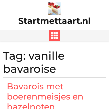
Ga
naar
de
Startmettaart.nl
inhoud
Tag:
vanille
bavaroise
Bavarois met
boerenmeisjes en
hazelnoten