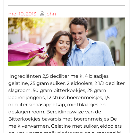
Geplaatst
Geplaatst
mei 10, 2013
|
john
op
op
Ingrediënten 2,5 deciliter melk, 4 blaadjes
gelatine, 25 gram suiker, 2 eidooiers, 2 1/2 deciliter
slagroom, 50 gram bitterkoekjes, 25 gram
boerenjongens, 12 stuks boerenmeisjes, 1,5
deciliter sinaasappelsap, mintblaadjes en
geslagen room. Bereidingswijze van de
Bitterkoekjes bavarois met boerenmeisjes De
melk verwarmen. Gelatine met suiker, eidooiers