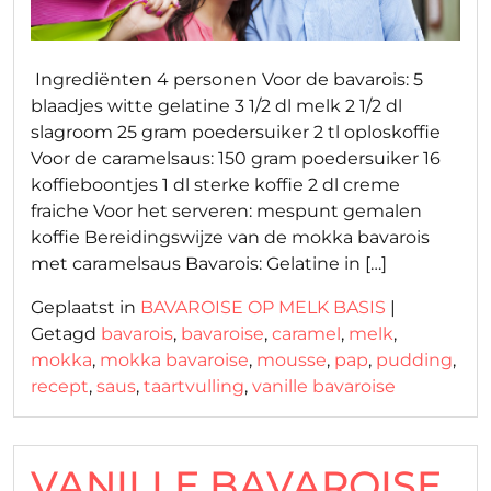
Ingrediënten 4 personen Voor de bavarois: 5
blaadjes witte gelatine 3 1/2 dl melk 2 1/2 dl
slagroom 25 gram poedersuiker 2 tl oploskoffie
Voor de caramelsaus: 150 gram poedersuiker 16
koffieboontjes 1 dl sterke koffie 2 dl creme
fraiche Voor het serveren: mespunt gemalen
koffie Bereidingswijze van de mokka bavarois
met caramelsaus Bavarois: Gelatine in […]
Geplaatst in
BAVAROISE OP MELK BASIS
|
Getagd
bavarois
,
bavaroise
,
caramel
,
melk
,
mokka
,
mokka bavaroise
,
mousse
,
pap
,
pudding
,
recept
,
saus
,
taartvulling
,
vanille bavaroise
VANILLE BAVAROISE