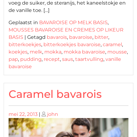
voeg de suiker, de steranijs, het kaneelstokje en
de vanille toe. […]
Geplaatst in
BAVAROISE OP MELK BASIS
,
MOUSSES BAVAROISE EN CREMES OP LIKEUR
BASIS
|
Getagd
bavarois
,
bavaroise
,
bitter
,
bitterkoekjes
,
bitterkoekjes bavaroise
,
caramel
,
koekjes
,
melk
,
mokka
,
mokka bavaroise
,
mousse
,
pap
,
pudding
,
recept
,
saus
,
taartvulling
,
vanille
bavaroise
Caramel bavarois
Geplaatst
Geplaatst
mei 22, 2013
|
john
op
op