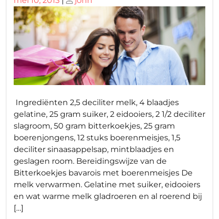
mei 10, 2013
|
john
op
op
Ingrediënten 2,5 deciliter melk, 4 blaadjes
gelatine, 25 gram suiker, 2 eidooiers, 2 1/2 deciliter
slagroom, 50 gram bitterkoekjes, 25 gram
boerenjongens, 12 stuks boerenmeisjes, 1,5
deciliter sinaasappelsap, mintblaadjes en
geslagen room. Bereidingswijze van de
Bitterkoekjes bavarois met boerenmeisjes De
melk verwarmen. Gelatine met suiker, eidooiers
en wat warme melk gladroeren en al roerend bij
[…]