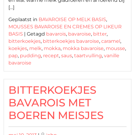
en wat warme melk gladroeren en al roerend bij
[…]
Geplaatst in
BAVAROISE OP MELK BASIS
,
MOUSSES BAVAROISE EN CREMES OP LIKEUR
BASIS
|
Getagd
bavarois
,
bavaroise
,
bitter
,
bitterkoekjes
,
bitterkoekjes bavaroise
,
caramel
,
koekjes
,
melk
,
mokka
,
mokka bavaroise
,
mousse
,
pap
,
pudding
,
recept
,
saus
,
taartvulling
,
vanille
bavaroise
BITTERKOEKJES
BAVAROIS MET
BOEREN MEISJES
Geplaatst
Geplaatst