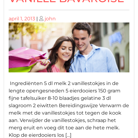
Geplaatst
Geplaatst
april 1, 2013
|
john
op
op
Ingrediënten 5 dl melk 2 vanillestokjes in de
lengte opengesneden 5 eierdooiers 150 gram
fijne tafelsuiker 8-10 blaadjes gelatine 3 dl
slagroom 2 eiwitten Bereidingswijze Verwarm de
melk met de vanillestokjes tot tegen de kook
aan. Verwijder de vanillestokjes, schraap het
merg eruit en voeg dit toe aan de hete melk.
Klop de eierdooiers los […]