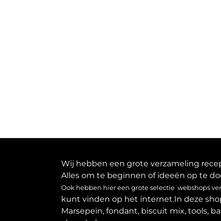
Wij hebben een grote verzameling recept
Alles om te beginnen of ideeën op te do
Ook hebben hier een grote selectie webshops verz
kunt vinden op het internet.In deze sho
Marsepein, fondant, biscuit mix, tools, b