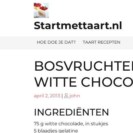
Ga
naar
de
Startmettaart.nl
inhoud
HOE DOE JE DAT?
TAART RECEPTEN
BOSVRUCHTEN
WITTE CHOC
Geplaatst
Geplaatst
april 2, 2013
|
john
op
op
INGREDIËNTEN
75 g witte chocolade, in stukjes
5 blaadjes gelatine