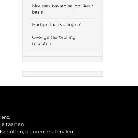
Mousses bavaroise, op likeur
basis
Hartige taartvullingen1
Overige taartvulling
recepten
 enz.
je taarten
schriften, kleuren, materialen,