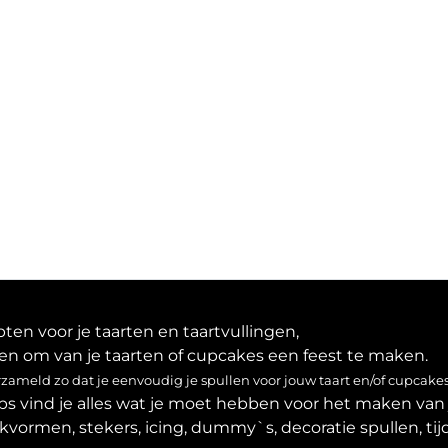
en voor je taarten en taartvullingen,
en om van je taarten of cupcakes een feest te maken.
ameld zo dat je eenvoudig je spullen voor jouw taart en/of cupcakes
ps vind je alles wat je moet hebben voor het maken van 
akvormen, stekers, icing, dummy`s, decoratie spullen, tijd