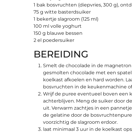
1 bak bosvruchten (diepvries, 300 g), ont
75 g witte basterdsuiker
1 bekertje slagroom (125 ml)
100 ml volle yoghurt
150 g blauwe bessen
2 el poedersuiker
BEREIDING
Smelt de chocolade in de magnetron in
gesmolten chocolade met een spatel 
koelkast afkoelen en hard worden. La
bosvruchten in de keukenmachine of 
Wrijf de puree eventueel boven een ko
achterblijven. Meng de suiker door de
uit. Verwarm zachtjes in een pannetje 
de gelatine door de bosvruchtenpur
voorzichtig de slagroom erdoor.
laat minimaal 3 uur in de koelkast ops