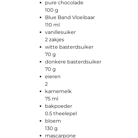
pure chocolade
100 g
Blue Band Vloeibaar
110 ml
vanillesuiker
2 zakjes
witte basterdsuiker
70 g
donkere basterdsuiker
70 g
eieren
2
karnemelk
75 ml
bakpoeder
0.5 theelepel
bloem
130 g
mascarpone