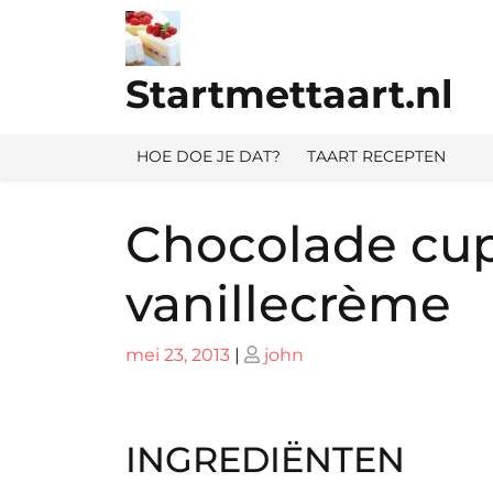
Ga
naar
de
Startmettaart.nl
inhoud
HOE DOE JE DAT?
TAART RECEPTEN
Chocolade cu
vanillecrème
Geplaatst
Geplaatst
mei 23, 2013
|
john
op
op
INGREDIËNTEN