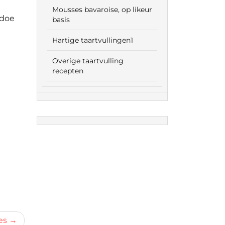
Mousses bavaroise, op likeur
 doe
basis
Hartige taartvullingen1
Overige taartvulling
recepten
es