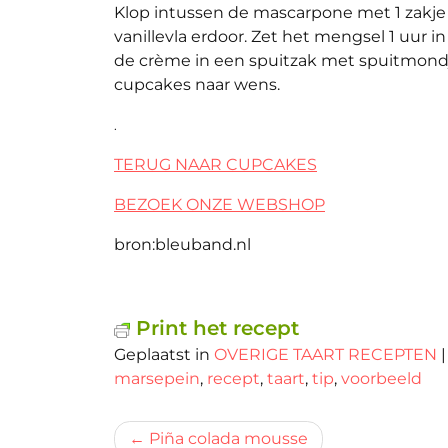
Klop intussen de mascarpone met 1 zakje 
vanillevla erdoor. Zet het mengsel 1 uur 
de crème in een spuitzak met spuitmondj
cupcakes naar wens.
.
TERUG NAAR CUPCAKES
BEZOEK ONZE WEBSHOP
bron:bleuband.nl
Print het recept
Geplaatst in
OVERIGE TAART RECEPTEN
marsepein
,
recept
,
taart
,
tip
,
voorbeeld
Bericht
Piña colada mousse