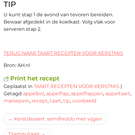
TIP
U kunt stap 1 de avond van tevoren bereiden.
Bewaar afgedekt in de koelkast. Volg vlak voor
serveren stap 2.
TERUG NAAR TAART RECEPTEN VOOR KERSTMIS
Bron: AH.nl
Print het recept
Geplaatst in
TAART RECEPTEN VOOR KERSTMIS
|
Getagd
appelbol
,
appelflap
,
appelflappen
,
appeltaart
,
marsepein
,
recept
,
taart
,
tip
,
voorbeeld
Bericht
Kerstdessert: semifreddo met vijgen
navigatie
Ti­ra­mi­su­taar­t