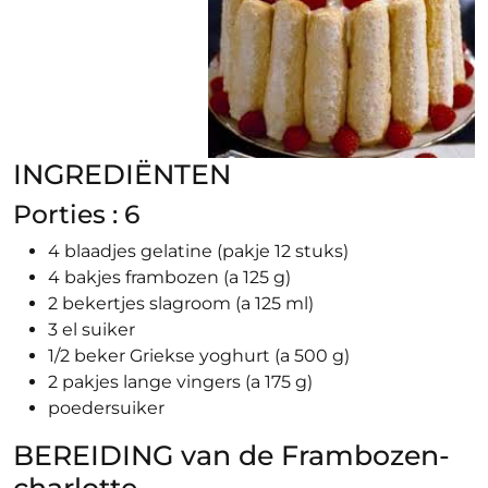
INGREDIËNTEN
Porties : 6
4 blaadjes gelatine (pakje 12 stuks)
4 bakjes frambozen (a 125 g)
2 bekertjes slagroom (a 125 ml)
3 el suiker
1/2 beker Griekse yoghurt (a 500 g)
2 pakjes lange vingers (a 175 g)
poedersuiker
BEREIDING van de Fram­bo­zen­