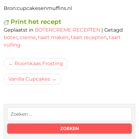
Bron:cupcakesenmuffins.nl
Print het recept
Geplaatst in
BOTERCREME RECEPTEN
|
Getagd
boter
,
creme
,
taart maken
,
taart recepten
,
taart
vulling
Bericht
Roomkaas Frosting
navigatie
Vanilla Cupcakes