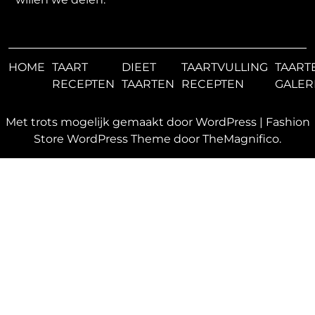
HOME
TAART
DIEET
TAARTVULLING
TAART
RECEPTEN
TAARTEN
RECEPTEN
GALER
Met trots mogelijk gemaakt door WordPress
|
Fashion
Store WordPress Theme
door TheMagnifico.