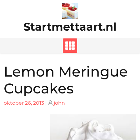
Ga
naar
de
Startmettaart.nl
inhoud
Lemon Meringue
Cupcakes
Geplaatst
Geplaatst
oktober 26, 2013
|
john
op
op