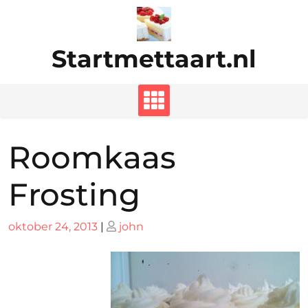
Ga
naar
de
Startmettaart.nl
inhoud
Roomkaas
Frosting
Geplaatst
Geplaatst
oktober 24, 2013
|
john
op
op