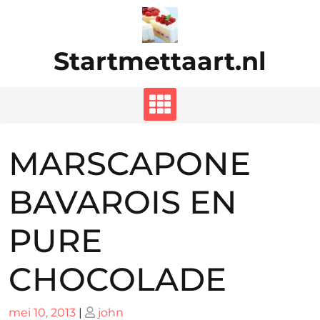
Ga
naar
de
Startmettaart.nl
inhoud
MARSCAPONE
BAVAROIS EN
PURE
CHOCOLADE
Geplaatst
Geplaatst
mei 10, 2013
|
john