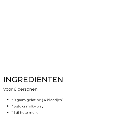
op
op
INGREDIËNTEN
Voor 6 personen
* 8 gram gelatine ( 4 blaadjes )
* 5 stuks milky way
* 1 dl hete melk