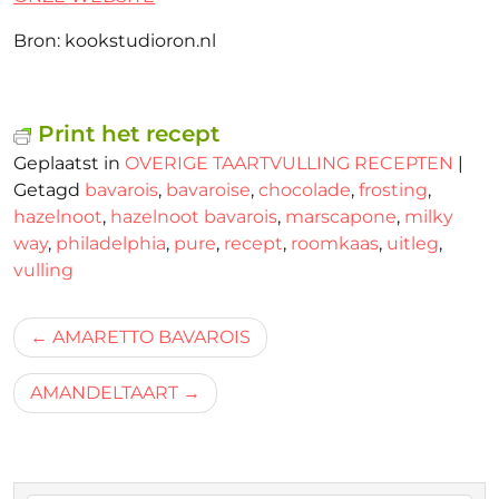
Bron: kookstudioron.nl
Print het recept
Geplaatst in
OVERIGE TAARTVULLING RECEPTEN
|
Getagd
bavarois
,
bavaroise
,
chocolade
,
frosting
,
hazelnoot
,
hazelnoot bavarois
,
marscapone
,
milky
way
,
philadelphia
,
pure
,
recept
,
roomkaas
,
uitleg
,
vulling
Bericht
AMARETTO BAVAROIS
navigatie
AMANDELTAART