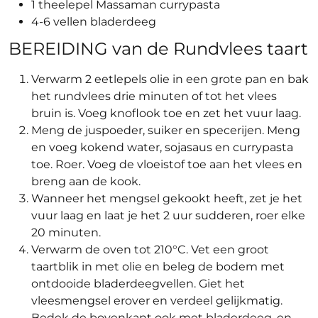
1 theelepel Massaman currypasta
4-6 vellen bladerdeeg
BEREIDING van de Rundvlees taart
Verwarm 2 eetlepels olie in een grote pan en bak
het rundvlees drie minuten of tot het vlees
bruin is. Voeg knoflook toe en zet het vuur laag.
Meng de juspoeder, suiker en specerijen. Meng
en voeg kokend water, sojasaus en currypasta
toe. Roer. Voeg de vloeistof toe aan het vlees en
breng aan de kook.
Wanneer het mengsel gekookt heeft, zet je het
vuur laag en laat je het 2 uur sudderen, roer elke
20 minuten.
Verwarm de oven tot 210°C. Vet een groot
taartblik in met olie en beleg de bodem met
ontdooide bladerdeegvellen. Giet het
vleesmengsel erover en verdeel gelijkmatig.
Bedek de bovenkant ook met bladerdeeg, en