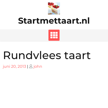
Ga
naar
de
Startmettaart.nl
inhoud
Rundvlees taart
Geplaatst
Geplaatst
juni 20, 2013
|
john
op
op