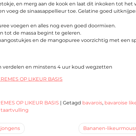
lletokje, en merg aan de kook en laat dit inkoken tot het
t en voeg de sinaasappellieur toe. Gelatine goed uitknijp
uree voegen en alles nog even goed doormixen.
n tot de massa begint te geleren.
 mangostukjes en de mangopuree voorzichtig met een sp
en verdelen en minstens 4 uur koud wegzetten
REMES OP LIKEUR BASIS
EMES OP LIKEUR BASIS
|
Getagd
bavarois
,
bavaroise lik
,
taartvulling
njongens
Bananen-likeurmous