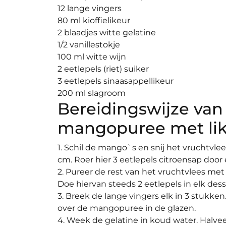
12 lange vingers
80 ml kioffielikeur
2 blaadjes witte gelatine
1/2 vanillestokje
100 ml witte wijn
2 eetlepels (riet) suiker
3 eetlepels sinaasappellikeur
200 ml slagroom
Bereidingswijze va
mangopuree met li
1. Schil de mango`s en snij het vruchtvlees
cm. Roer hier 3 eetlepels citroensap doo
2. Pureer de rest van het vruchtvlees met
Doe hiervan steeds 2 eetlepels in elk dess
3. Breek de lange vingers elk in 3 stukken
over de mangopuree in de glazen.
4. Week de gelatine in koud water. Halveer