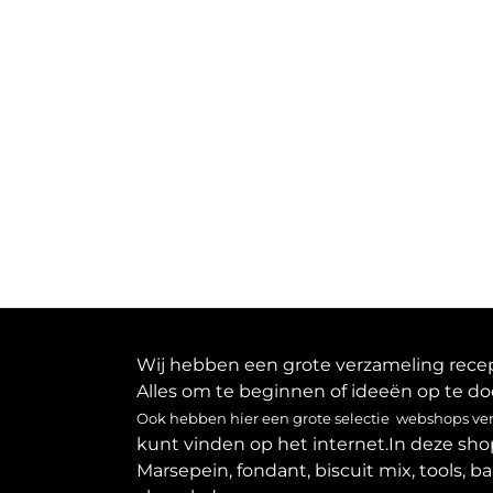
navigatie
Wij hebben een grote verzameling recept
Alles om te beginnen of ideeën op te do
Ook hebben hier een grote selectie webshops verz
kunt vinden op het internet.In deze sho
Marsepein, fondant, biscuit mix, tools, b