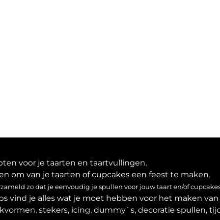
en voor je taarten en taartvullingen,
en om van je taarten of cupcakes een feest te maken.
ameld zo dat je eenvoudig je spullen voor jouw taart en/of cupcakes
ps vind je alles wat je moet hebben voor het maken van 
akvormen, stekers, icing, dummy`s, decoratie spullen, tijd