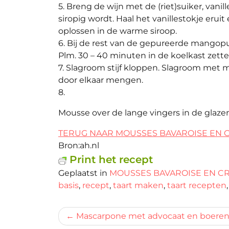
5. Breng de wijn met de (riet)suiker, vani
siropig wordt. Haal het vanillestokje erui
oplossen in de warme siroop.
6. Bij de rest van de gepureerde mangop
Plm. 30 – 40 minuten in de koelkast zette
7. Slagroom stijf kloppen. Slagroom met
door elkaar mengen.
8.
Mousse over de lange vingers in de glaz
TERUG NAAR MOUSSES BAVAROISE EN C
Bron:ah.nl
Print het recept
Geplaatst in
MOUSSES BAVAROISE EN CR
basis
,
recept
,
taart maken
,
taart recepten
Bericht
Mascarpone met advocaat en boere