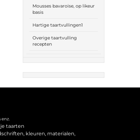
Mousses bavaroise, op likeur
basis
Hartige taartvullingen1
Overige taartvulling
recepten
 enz.
je taarten
schriften, kleuren, materialen,