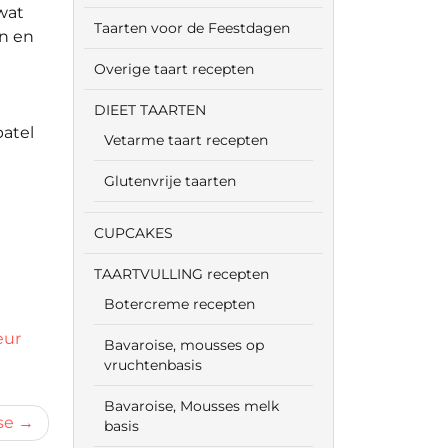
 wat
Taarten voor de Feestdagen
en en
Overige taart recepten
DIEET TAARTEN
atel
Vetarme taart recepten
Glutenvrije taarten
CUPCAKES
TAARTVULLING recepten
Botercreme recepten
eur
Bavaroise, mousses op
vruchtenbasis
Bavaroise, Mousses melk
se
basis