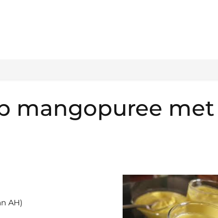
p mangopuree met
an AH)