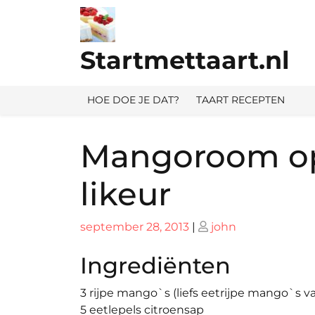
Ga
naar
de
Startmettaart.nl
inhoud
HOE DOE JE DAT?
TAART RECEPTEN
Mangoroom o
likeur
Geplaatst
Geplaatst
september 28, 2013
|
john
op
op
Ingrediënten
3 rijpe mango`s (liefs eetrijpe mango`s v
5 eetlepels citroensap