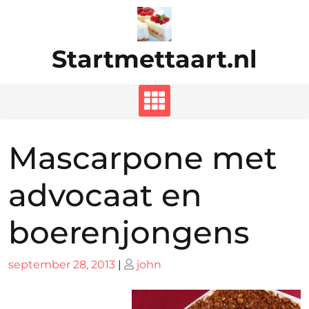
Ga
naar
de
Startmettaart.nl
inhoud
Mascarpone met
advocaat en
boerenjongens
Geplaatst
Geplaatst
september 28, 2013
|
john
op
op