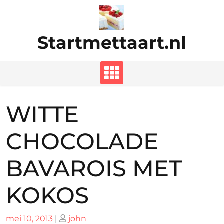
Ga
naar
de
Startmettaart.nl
inhoud
WITTE
CHOCOLADE
BAVAROIS MET
KOKOS
Geplaatst
Geplaatst
mei 10, 2013
|
john