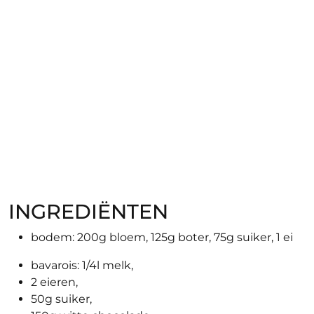
op
op
INGREDIËNTEN
bodem: 200g bloem, 125g boter, 75g suiker, 1 ei
bavarois: 1/4l melk,
2 eieren,
50g suiker,