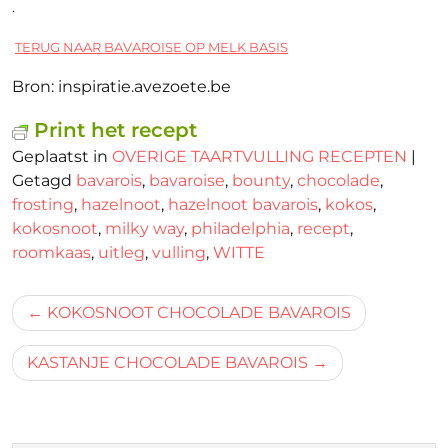
.
TERUG NAAR BAVAROISE OP MELK BASIS
Bron: inspiratie.avezoete.be
Print het recept
Geplaatst in
OVERIGE TAARTVULLING RECEPTEN
|
Getagd
bavarois
,
bavaroise
,
bounty
,
chocolade
,
frosting
,
hazelnoot
,
hazelnoot bavarois
,
kokos
,
kokosnoot
,
milky way
,
philadelphia
,
recept
,
roomkaas
,
uitleg
,
vulling
,
WITTE
Bericht
KOKOSNOOT CHOCOLADE BAVAROIS
navigatie
KASTANJE CHOCOLADE BAVAROIS