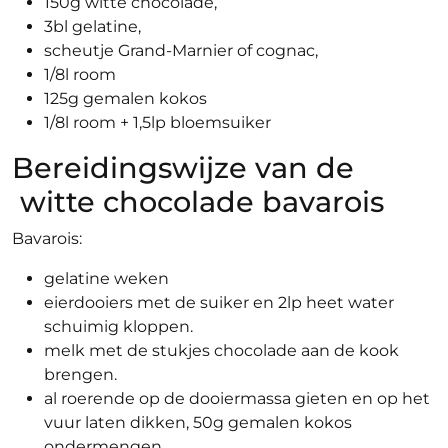
150g witte chocolade,
3bl gelatine,
scheutje Grand-Marnier of cognac,
1/8l room
125g gemalen kokos
1/8l room + 1,5lp bloemsuiker
Bereidingswijze van de
witte chocolade bavarois
Bavarois:
gelatine weken
eierdooiers met de suiker en 2lp heet water
schuimig kloppen.
melk met de stukjes chocolade aan de kook
brengen.
al roerende op de dooiermassa gieten en op het
vuur laten dikken, 50g gemalen kokos
ondermengen.