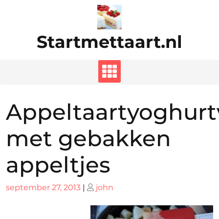
Ga
naar
de
Startmettaart.nl
inhoud
Appeltaartyoghurt
met gebakken
appeltjes
Geplaatst
Geplaatst
september 27, 2013
|
john
op
op