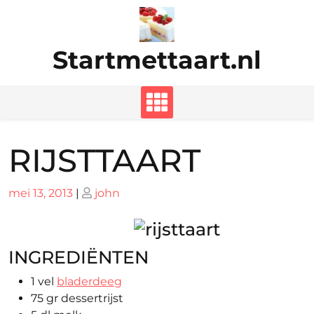
Ga
naar
de
Startmettaart.nl
inhoud
RIJSTTAART
Geplaatst
Geplaatst
mei 13, 2013
|
john
op
op
INGREDIËNTEN
1 vel
bladerdeeg
75 gr dessertrijst