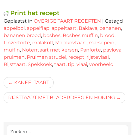
Print het recept
Geplaatst in
OVERIGE TAART RECEPTEN
|
Getagd
appelbol
,
appelflap
,
appeltaart
,
Baklava
,
bananen
,
bananen brood
,
bosbes
,
Bosbes muffin
,
brood
,
Linzertorte
,
malakoff
,
Malakovtaart
,
marsepein
,
muffin
,
Notentaart met kersen
,
Panforte
,
pavlova
,
pruimen
,
Pruimen strudel
,
recept
,
rijstevlaai
,
Rijsttaart
,
Spekkoek
,
taart
,
tip
,
vlaai
,
voorbeeld
Bericht
KANEELTAART
navigatie
RIJSTTAART MET BLADERDEEG EN HONING