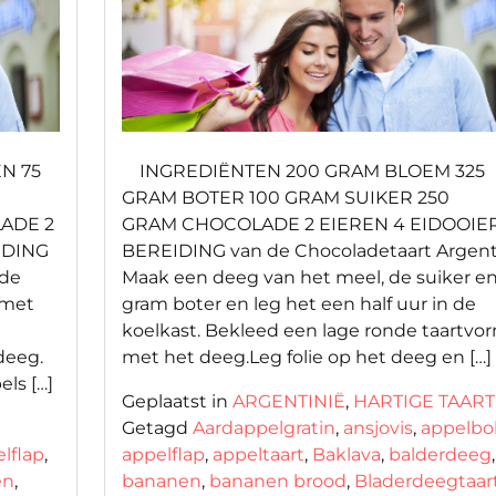
N 75
INGREDIËNTEN 200 GRAM BLOEM 325
GRAM BOTER 100 GRAM SUIKER 250
ADE 2
GRAM CHOCOLADE 2 EIEREN 4 EIDOOI
IDING
BEREIDING van de Chocoladetaart Argent
 de
Maak een deeg van het meel, de suiker en
 met
gram boter en leg het een half uur in de
koelkast. Bekleed een lage ronde taartvo
deeg.
met het deeg.Leg folie op het deeg en […]
ls […]
Geplaatst in
ARGENTINIË
,
HARTIGE TAAR
Getagd
Aardappelgratin
,
ansjovis
,
appelbo
lflap
,
appelflap
,
appeltaart
,
Baklava
,
balderdeeg
,
en
,
bananen
,
bananen brood
,
Bladerdeegtaar