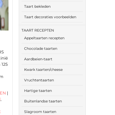
Taart bekleden
Taart decoraties voorbeelden
TAART RECEPTEN
Appeltaarten recepten
Chocolade taarten
ERS
inië
Aardbeien-taart
 125
Kwark taarten/cheese
rm
Vruchtentaarten
Hartige taarten
TEN
|
l
,
Buitenlandse taarten
t
Slagroom taarten