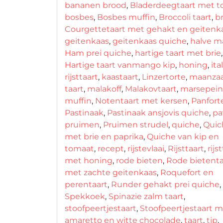
bananen brood
,
Bladerdeegtaart met to
bosbes
,
Bosbes muffin
,
Broccoli taart
,
b
Courgettetaart met gehakt en geitenk
geitenkaas
,
geitenkaas quiche
,
halve m
Ham prei quiche
,
hartige taart met brie
,
Hartige taart vanmango kip
,
honing
,
ita
rijsttaart
,
kaastaart
,
Linzertorte
,
maanza
taart
,
malakoff
,
Malakovtaart
,
marsepein
muffin
,
Notentaart met kersen
,
Panfort
Pastinaak
,
Pastinaak ansjovis quiche
,
pa
pruimen
,
Pruimen strudel
,
quiche
,
Quic
met brie en paprika
,
Quiche van kip en
tomaat
,
recept
,
rijstevlaai
,
Rijsttaart
,
rijs
met honing
,
rode bieten
,
Rode bietenta
met zachte geitenkaas
,
Roquefort en
perentaart
,
Runder gehakt prei quiche
,
Spekkoek
,
Spinazie zalm taart
,
stoofpeertjestaart
,
Stoofpeertjestaart 
amaretto en witte chocolade
,
taart
,
tip
,