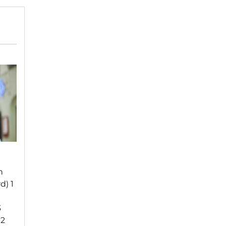
n
d) 1
3
 2