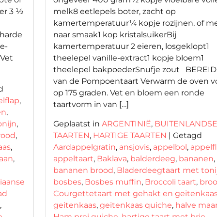
er 3 ½
melk8 eetlepels boter, zacht op
kamertemperatuur¼ kopje rozijnen, of m
-harde
naar smaak1 kop kristalsuikerBij
le-
kamertemperatuur 2 eieren, losgeklopt1
 Vet
theelepel vanille-extract1 kopje bloem1
theelepel bakpoederSnufje zout BEREI
van de Pompoentaart Verwarm de oven v
d
op 175 graden. Vet en bloem een ronde
lflap
,
taartvorm in van […]
en
,
nijn
,
Geplaatst in
ARGENTINIË
,
BUITENLANDS
rood
,
TAARTEN
,
HARTIGE TAARTEN
|
Getagd
aas
,
Aardappelgratin
,
ansjovis
,
appelbol
,
appelf
aan
,
appeltaart
,
Baklava
,
balderdeeg
,
bananen
,
bananen brood
,
Bladerdeegtaart met toni
liaanse
bosbes
,
Bosbes muffin
,
Broccoli taart
,
bro
ad
Courgettetaart met gehakt en geitenkaa
,
geitenkaas
,
geitenkaas quiche
,
halve maa
e
,
Ham prei quiche
,
hartige taart met brie
,