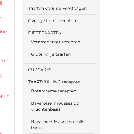
i
Taarten voor de Feestdagen
n
e
,
Overige taart recepten
t
ing
,
DIEET TAARTEN
Vetarme taart recepten
n
,
Glutenvrije taarten
iche
,
e
,
CUPCAKES
p
TAARTVULLING recepten
Botercreme recepten
fort
Bavaroise, mousses op
,
vruchtenbasis
Bavaroise, Mousses melk
basis
e