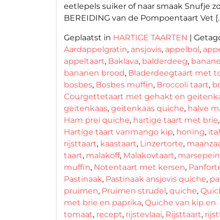
eetlepels suiker of naar smaak Snufje z
BEREIDING van de Pompoentaart Vet [
Geplaatst in
HARTIGE TAARTEN
|
Getag
Aardappelgratin
,
ansjovis
,
appelbol
,
appe
appeltaart
,
Baklava
,
balderdeeg
,
banan
bananen brood
,
Bladerdeegtaart met to
bosbes
,
Bosbes muffin
,
Broccoli taart
,
b
Courgettetaart met gehakt en geitenk
geitenkaas
,
geitenkaas quiche
,
halve m
Ham prei quiche
,
hartige taart met brie
,
Hartige taart vanmango kip
,
honing
,
ita
rijsttaart
,
kaastaart
,
Linzertorte
,
maanza
taart
,
malakoff
,
Malakovtaart
,
marsepein
muffin
,
Notentaart met kersen
,
Panfort
Pastinaak
,
Pastinaak ansjovis quiche
,
pa
pruimen
,
Pruimen strudel
,
quiche
,
Quic
met brie en paprika
,
Quiche van kip en
tomaat
,
recept
,
rijstevlaai
,
Rijsttaart
,
rijs