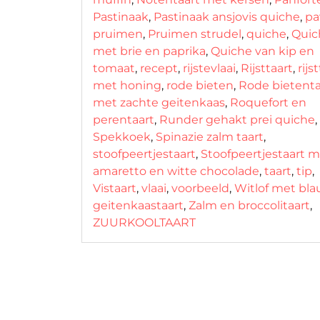
Pastinaak
,
Pastinaak ansjovis quiche
,
pa
pruimen
,
Pruimen strudel
,
quiche
,
Quic
met brie en paprika
,
Quiche van kip en
tomaat
,
recept
,
rijstevlaai
,
Rijsttaart
,
rijs
met honing
,
rode bieten
,
Rode bietenta
met zachte geitenkaas
,
Roquefort en
perentaart
,
Runder gehakt prei quiche
,
Spekkoek
,
Spinazie zalm taart
,
stoofpeertjestaart
,
Stoofpeertjestaart 
amaretto en witte chocolade
,
taart
,
tip
,
Vistaart
,
vlaai
,
voorbeeld
,
Witlof met bl
geitenkaastaart
,
Zalm en broccolitaart
,
ZUURKOOLTAART