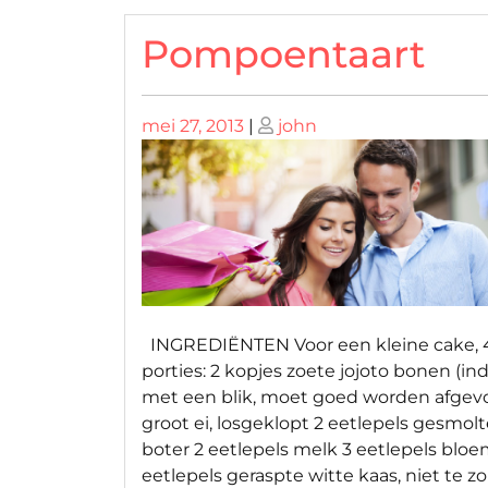
Pompoentaart
Geplaatst
Geplaatst
mei 27, 2013
|
john
op
op
INGREDIËNTEN Voor een kleine cake, 
porties: 2 kopjes zoete jojoto bonen (in
met een blik, moet goed worden afgevo
groot ei, losgeklopt 2 eetlepels gesmol
boter 2 eetlepels melk 3 eetlepels bloe
eetlepels geraspte witte kaas, niet te zo