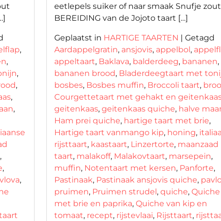
out
eetlepels suiker of naar smaak Snufje zout
…]
BEREIDING van de Jojoto taart […]
d
Geplaatst in
HARTIGE TAARTEN
|
Getagd
lflap
,
Aardappelgratin
,
ansjovis
,
appelbol
,
appelf
en
,
appeltaart
,
Baklava
,
balderdeeg
,
bananen
,
nijn
,
bananen brood
,
Bladerdeegtaart met toni
rood
,
bosbes
,
Bosbes muffin
,
Broccoli taart
,
bro
aas
,
Courgettetaart met gehakt en geitenkaa
aan
,
geitenkaas
,
geitenkaas quiche
,
halve maa
Ham prei quiche
,
hartige taart met brie
,
liaanse
Hartige taart vanmango kip
,
honing
,
itali
ad
rijsttaart
,
kaastaart
,
Linzertorte
,
maanzaad
,
taart
,
malakoff
,
Malakovtaart
,
marsepein
,
e
,
muffin
,
Notentaart met kersen
,
Panforte
,
vlova
,
Pastinaak
,
Pastinaak ansjovis quiche
,
pavl
he
pruimen
,
Pruimen strudel
,
quiche
,
Quiche
met brie en paprika
,
Quiche van kip en
ttaart
tomaat
,
recept
,
rijstevlaai
,
Rijsttaart
,
rijstta