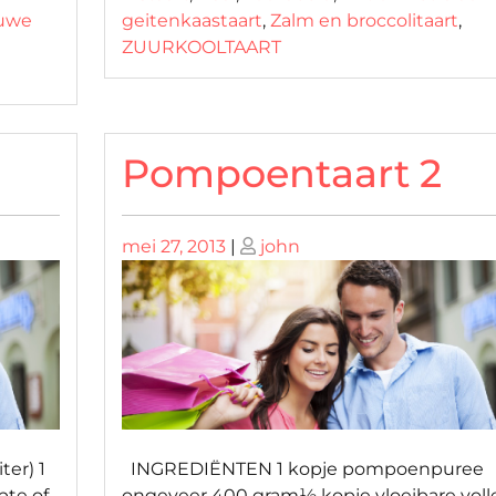
auwe
geitenkaastaart
,
Zalm en broccolitaart
,
ZUURKOOLTAART
Pompoentaart 2
Geplaatst
Geplaatst
mei 27, 2013
|
john
op
op
ter) 1
INGREDIËNTEN 1 kopje pompoenpuree
pte of
ongeveer 400 gram½ kopje vloeibare voll