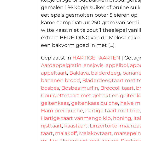
gemalen 1 ½ kopje suiker of bruine suik
eetlepels gesmolten boter 5 eieren op
kamertemperatuur 250 gram van semi
witte kaas, niet te zout 1 theelepel vanil
extract BEREIDING van de Melosa cake
een bakvorm goed in met […]
Geplaatst in
HARTIGE TAARTEN
|
Getag
Aardappelgratin
,
ansjovis
,
appelbol
,
appe
appeltaart
,
Baklava
,
balderdeeg
,
banan
bananen brood
,
Bladerdeegtaart met to
bosbes
,
Bosbes muffin
,
Broccoli taart
,
b
Courgettetaart met gehakt en geitenk
geitenkaas
,
geitenkaas quiche
,
halve m
Ham prei quiche
,
hartige taart met brie
,
Hartige taart vanmango kip
,
honing
,
ita
rijsttaart
,
kaastaart
,
Linzertorte
,
maanza
taart
,
malakoff
,
Malakovtaart
,
marsepein
muffin
,
Notentaart met kersen
,
Panfort