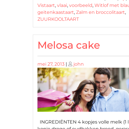
Vistaart
,
vlaai
,
voorbeeld
,
Witlof met bl
geitenkaastaart
,
Zalm en broccolitaart
,
ZUURKOOLTAART
Melosa cake
Geplaatst
Geplaatst
mei 27, 2013
|
john
op
op
INGREDIËNTEN 4 kopjes volle melk (1 li
kopje droge of oudbakken brood, geras