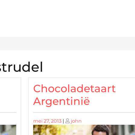
trudel
Chocoladetaart
Argentinië
Geplaatst
Geplaatst
mei 27, 2013
|
john
op
op