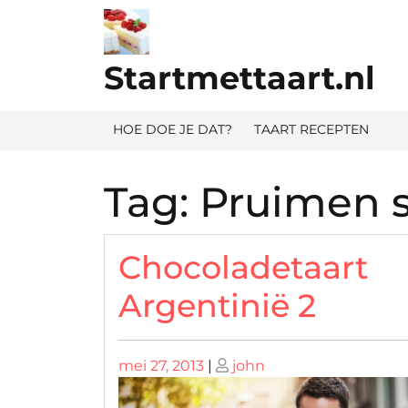
Ga
naar
de
Startmettaart.nl
inhoud
HOE DOE JE DAT?
TAART RECEPTEN
Tag:
Pruimen s
Chocoladetaart
Argentinië 2
Geplaatst
Geplaatst
mei 27, 2013
|
john
op
op