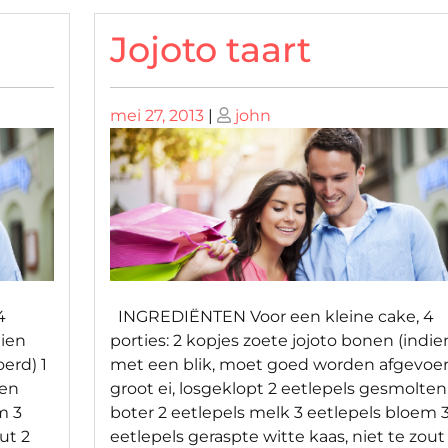
Jojoto taart
Geplaatst
Geplaatst
mei 27, 2013
|
john
op
op
4
INGREDIËNTEN Voor een kleine cake, 4
dien
porties: 2 kopjes zoete jojoto bonen (indie
erd) 1
met een blik, moet goed worden afgevoer
ten
groot ei, losgeklopt 2 eetlepels gesmolten
m 3
boter 2 eetlepels melk 3 eetlepels bloem 
ut 2
eetlepels geraspte witte kaas, niet te zout