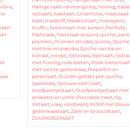
vlova
,
Hartige taart vanmango kip
,
honing
,
itali
he
rijsttaart
,
kaastaart
,
Linzertorte
,
maanzaad
taart
,
malakoff
,
Malakovtaart
,
marsepein
,
ttaart
muffin
,
Notentaart met kersen
,
Panforte
,
art
Pastinaak
,
Pastinaak ansjovis quiche
,
pavl
pruimen
,
Pruimen strudel
,
quiche
,
Quiche
met brie en paprika
,
Quiche van kip en
tomaat
,
recept
,
rijstevlaai
,
Rijsttaart
,
rijstta
met
met honing
,
rode bieten
,
Rode bietentaar
met zachte geitenkaas
,
Roquefort en
auwe
perentaart
,
Runder gehakt prei quiche
,
Spekkoek
,
Spinazie zalm taart
,
stoofpeertjestaart
,
Stoofpeertjestaart met
amaretto en witte chocolade
,
taart
,
tip
,
Vistaart
,
vlaai
,
voorbeeld
,
Witlof met blauw
geitenkaastaart
,
Zalm en broccolitaart
,
ZUURKOOLTAART