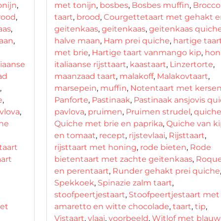
nijn
,
met tonijn
,
bosbes
,
Bosbes muffin
,
Broccol
rood
,
taart
,
brood
,
Courgettetaart met gehakt e
aas
,
geitenkaas
,
geitenkaas
,
geitenkaas quich
aan
,
halve maan
,
Ham prei quiche
,
hartige taar
met brie
,
Hartige taart vanmango kip
,
hon
liaanse
italiaanse rijsttaart
,
kaastaart
,
Linzertorte
,
ad
maanzaad taart
,
malakoff
,
Malakovtaart
,
,
marsepein
,
muffin
,
Notentaart met kerse
e
,
Panforte
,
Pastinaak
,
Pastinaak ansjovis qu
vlova
,
pavlova
,
pruimen
,
Pruimen strudel
,
quich
he
Quiche met brie en paprika
,
Quiche van ki
en tomaat
,
recept
,
rijstevlaai
,
Rijsttaart
,
ttaart
rijsttaart met honing
,
rode bieten
,
Rode
art
bietentaart met zachte geitenkaas
,
Roque
en perentaart
,
Runder gehakt prei quiche
Spekkoek
,
Spinazie zalm taart
,
stoofpeertjestaart
,
Stoofpeertjestaart met
met
amaretto en witte chocolade
,
taart
,
tip
,
Vistaart
,
vlaai
,
voorbeeld
,
Witlof met blauw