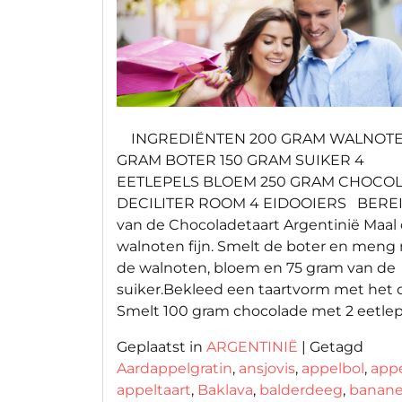
INGREDIËNTEN 200 GRAM WALNOTE
GRAM BOTER 150 GRAM SUIKER 4
EETLEPELS BLOEM 250 GRAM CHOCOL
DECILITER ROOM 4 EIDOOIERS BERE
van de Chocoladetaart Argentinië Maal
walnoten fijn. Smelt de boter en meng
de walnoten, bloem en 75 gram van de
suiker.Bekleed een taartvorm met het 
Smelt 100 gram chocolade met 2 eetlepe
Geplaatst in
ARGENTINIË
|
Getagd
Aardappelgratin
,
ansjovis
,
appelbol
,
appe
appeltaart
,
Baklava
,
balderdeeg
,
banan