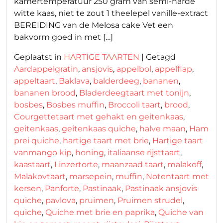
kamertemperatuur 250 gram van semi-harde
witte kaas, niet te zout 1 theelepel vanille-extract
BEREIDING van de Melosa cake Vet een
bakvorm goed in met […]
Geplaatst in
HARTIGE TAARTEN
|
Getagd
Aardappelgratin
,
ansjovis
,
appelbol
,
appelflap
,
appeltaart
,
Baklava
,
balderdeeg
,
bananen
,
bananen brood
,
Bladerdeegtaart met tonijn
,
bosbes
,
Bosbes muffin
,
Broccoli taart
,
brood
,
Courgettetaart met gehakt en geitenkaas
,
geitenkaas
,
geitenkaas quiche
,
halve maan
,
Ham
prei quiche
,
hartige taart met brie
,
Hartige taart
vanmango kip
,
honing
,
italiaanse rijsttaart
,
kaastaart
,
Linzertorte
,
maanzaad taart
,
malakoff
,
Malakovtaart
,
marsepein
,
muffin
,
Notentaart met
kersen
,
Panforte
,
Pastinaak
,
Pastinaak ansjovis
quiche
,
pavlova
,
pruimen
,
Pruimen strudel
,
quiche
,
Quiche met brie en paprika
,
Quiche van