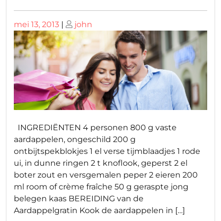
Geplaatst
Geplaatst
mei 13, 2013
|
john
op
op
INGREDIËNTEN 4 personen 800 g vaste
aardappelen, ongeschild 200 g
ontbijtspekblokjes 1 el verse tijmblaadjes 1 rode
ui, in dunne ringen 2 t knoflook, geperst 2 el
boter zout en versgemalen peper 2 eieren 200
ml room of crème fraîche 50 g geraspte jong
belegen kaas BEREIDING van de
Aardappelgratin Kook de aardappelen in […]