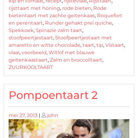
kip en tomaat
,
recept
,
rijstevlaai
,
Rijsttaart
,
rijsttaart met honing
,
rode bieten
,
Rode
bietentaart met zachte geitenkaas
,
Roquefort
en perentaart
,
Runder gehakt prei quiche
,
Spekkoek
,
Spinazie zalm taart
,
stoofpeertjestaart
,
Stoofpeertjestaart met
amaretto en witte chocolade
,
taart
,
tip
,
Vistaart
,
vlaai
,
voorbeeld
,
Witlof met blauwe
geitenkaastaart
,
Zalm en broccolitaart
,
ZUURKOOLTAART
Pompoentaart 2
Geplaatst
Geplaatst
mei 27, 2013
|
john
op
op