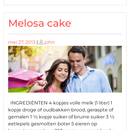
Melosa cake
Geplaatst
Geplaatst
mei 27, 2013
|
john
op
op
INGREDIËNTEN 4 kopjes volle melk (1 liter) 1
kopje droge of oudbakken brood, geraspte of
gemalen 1 ½ kopje suiker of bruine suiker 3 ½
eetlepels gesmolten boter 5 eieren op