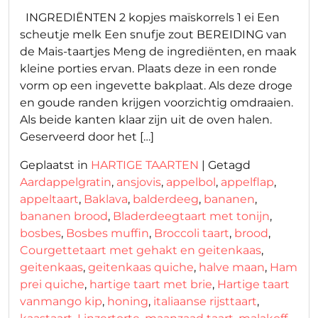
INGREDIËNTEN 2 kopjes maïskorrels 1 ei Een
scheutje melk Een snufje zout BEREIDING van
de Mais-taartjes Meng de ingrediënten, en maak
kleine porties ervan. Plaats deze in een ronde
vorm op een ingevette bakplaat. Als deze droge
en goude randen krijgen voorzichtig omdraaien.
Als beide kanten klaar zijn uit de oven halen.
Geserveerd door het […]
Geplaatst in
HARTIGE TAARTEN
|
Getagd
Aardappelgratin
,
ansjovis
,
appelbol
,
appelflap
,
appeltaart
,
Baklava
,
balderdeeg
,
bananen
,
bananen brood
,
Bladerdeegtaart met tonijn
,
bosbes
,
Bosbes muffin
,
Broccoli taart
,
brood
,
Courgettetaart met gehakt en geitenkaas
,
geitenkaas
,
geitenkaas quiche
,
halve maan
,
Ham
prei quiche
,
hartige taart met brie
,
Hartige taart
vanmango kip
,
honing
,
italiaanse rijsttaart
,