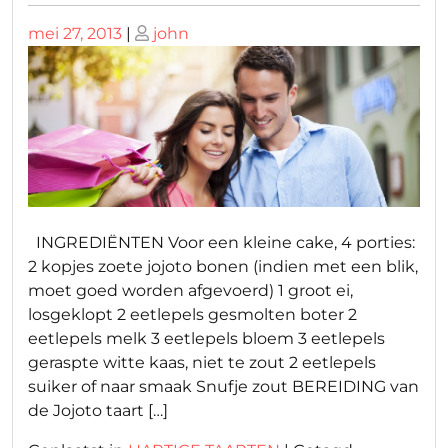
Geplaatst
Geplaatst
mei 27, 2013
|
john
op
op
INGREDIËNTEN Voor een kleine cake, 4 porties:
2 kopjes zoete jojoto bonen (indien met een blik,
moet goed worden afgevoerd) 1 groot ei,
losgeklopt 2 eetlepels gesmolten boter 2
eetlepels melk 3 eetlepels bloem 3 eetlepels
geraspte witte kaas, niet te zout 2 eetlepels
suiker of naar smaak Snufje zout BEREIDING van
de Jojoto taart […]