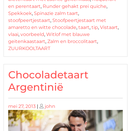
en perentaart
,
Runder gehakt prei quiche
,
Spekkoek
,
Spinazie zalm taart
,
stoofpeertjestaart
,
Stoofpeertjestaart met
amaretto en witte chocolade
,
taart
,
tip
,
Vistaart
,
vlaai
,
voorbeeld
,
Witlof met blauwe
geitenkaastaart
,
Zalm en broccolitaart
,
ZUURKOOLTAART
Chocoladetaart
Argentinië
Geplaatst
Geplaatst
mei 27, 2013
|
john
op
op