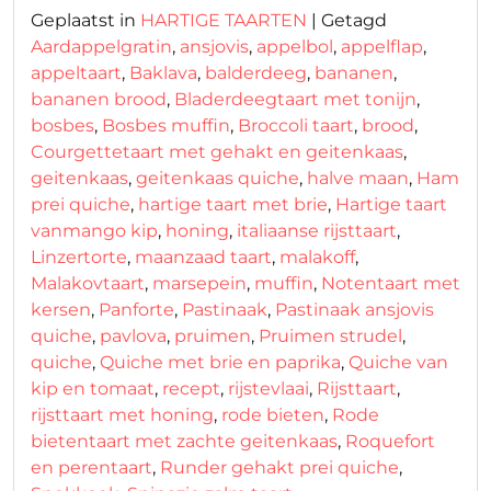
Geplaatst in
HARTIGE TAARTEN
|
Getagd
Aardappelgratin
,
ansjovis
,
appelbol
,
appelflap
,
appeltaart
,
Baklava
,
balderdeeg
,
bananen
,
bananen brood
,
Bladerdeegtaart met tonijn
,
bosbes
,
Bosbes muffin
,
Broccoli taart
,
brood
,
Courgettetaart met gehakt en geitenkaas
,
geitenkaas
,
geitenkaas quiche
,
halve maan
,
Ham
prei quiche
,
hartige taart met brie
,
Hartige taart
vanmango kip
,
honing
,
italiaanse rijsttaart
,
Linzertorte
,
maanzaad taart
,
malakoff
,
Malakovtaart
,
marsepein
,
muffin
,
Notentaart met
kersen
,
Panforte
,
Pastinaak
,
Pastinaak ansjovis
quiche
,
pavlova
,
pruimen
,
Pruimen strudel
,
quiche
,
Quiche met brie en paprika
,
Quiche van
kip en tomaat
,
recept
,
rijstevlaai
,
Rijsttaart
,
rijsttaart met honing
,
rode bieten
,
Rode
bietentaart met zachte geitenkaas
,
Roquefort
en perentaart
,
Runder gehakt prei quiche
,