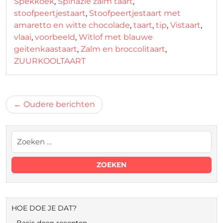
Spekkoek
,
Spinazie zalm taart
,
stoofpeertjestaart
,
Stoofpeertjestaart met
amaretto en witte chocolade
,
taart
,
tip
,
Vistaart
,
vlaai
,
voorbeeld
,
Witlof met blauwe
geitenkaastaart
,
Zalm en broccolitaart
,
ZUURKOOLTAART
Berichtnavigatie
Oudere berichten
HOE DOE JE DAT?