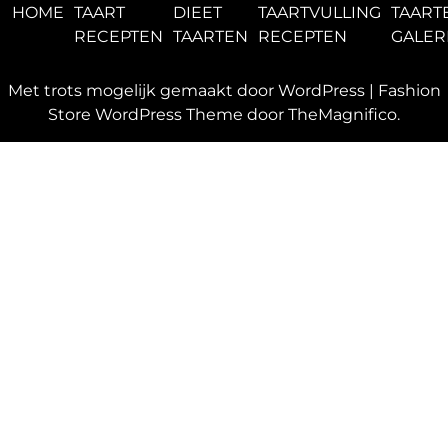
HOME
TAART
DIEET
TAARTVULLING
TAART
RECEPTEN
TAARTEN
RECEPTEN
GALER
Met trots mogelijk gemaakt door WordPress
|
Fashion
Store WordPress Theme
door TheMagnifico.