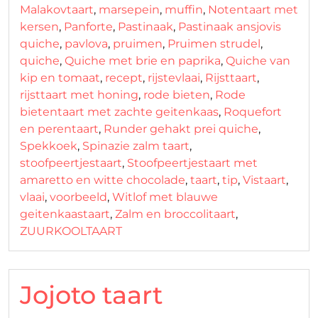
Malakovtaart
,
marsepein
,
muffin
,
Notentaart met
kersen
,
Panforte
,
Pastinaak
,
Pastinaak ansjovis
quiche
,
pavlova
,
pruimen
,
Pruimen strudel
,
quiche
,
Quiche met brie en paprika
,
Quiche van
kip en tomaat
,
recept
,
rijstevlaai
,
Rijsttaart
,
rijsttaart met honing
,
rode bieten
,
Rode
bietentaart met zachte geitenkaas
,
Roquefort
en perentaart
,
Runder gehakt prei quiche
,
Spekkoek
,
Spinazie zalm taart
,
stoofpeertjestaart
,
Stoofpeertjestaart met
amaretto en witte chocolade
,
taart
,
tip
,
Vistaart
,
vlaai
,
voorbeeld
,
Witlof met blauwe
geitenkaastaart
,
Zalm en broccolitaart
,
ZUURKOOLTAART
Jojoto taart