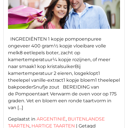
INGREDIËNTEN 1 kopje pompoenpuree
ongeveer 400 gram½ kopje vloeibare volle
melk8 eetlepels boter, zacht op
kamertemperatuur¼ kopje rozijnen, of meer
naar smaak1 kop kristalsuikerBij
kamertemperatuur 2 eieren, losgeklopt1
theelepel vanille-extract1 kopje bloem1 theelepel
bakpoederSnufje zout BEREIDING van
de Pompoentaart Verwarm de oven voor op 175
graden. Vet en bloem een ronde taartvorm in
van […]
Geplaatst in
ARGENTINIË
,
BUITENLANDSE
TAARTEN
,
HARTIGE TAARTEN
|
Getagd