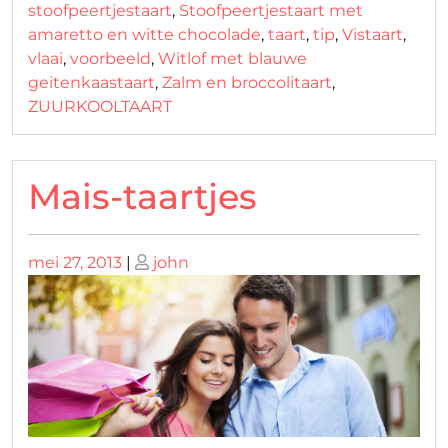
stoofpeertjestaart
,
Stoofpeertjestaart met
amaretto en witte chocolade
,
taart
,
tip
,
Vistaart
,
vlaai
,
voorbeeld
,
Witlof met blauwe
geitenkaastaart
,
Zalm en broccolitaart
,
ZUURKOOLTAART
Mais-taartjes
Geplaatst
Geplaatst
mei 27, 2013
|
john
op
op