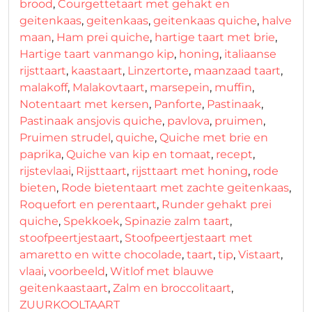
brood
,
Courgettetaart met gehakt en
geitenkaas
,
geitenkaas
,
geitenkaas quiche
,
halve
maan
,
Ham prei quiche
,
hartige taart met brie
,
Hartige taart vanmango kip
,
honing
,
italiaanse
rijsttaart
,
kaastaart
,
Linzertorte
,
maanzaad taart
,
malakoff
,
Malakovtaart
,
marsepein
,
muffin
,
Notentaart met kersen
,
Panforte
,
Pastinaak
,
Pastinaak ansjovis quiche
,
pavlova
,
pruimen
,
Pruimen strudel
,
quiche
,
Quiche met brie en
paprika
,
Quiche van kip en tomaat
,
recept
,
rijstevlaai
,
Rijsttaart
,
rijsttaart met honing
,
rode
bieten
,
Rode bietentaart met zachte geitenkaas
,
Roquefort en perentaart
,
Runder gehakt prei
quiche
,
Spekkoek
,
Spinazie zalm taart
,
stoofpeertjestaart
,
Stoofpeertjestaart met
amaretto en witte chocolade
,
taart
,
tip
,
Vistaart
,
vlaai
,
voorbeeld
,
Witlof met blauwe
geitenkaastaart
,
Zalm en broccolitaart
,
ZUURKOOLTAART