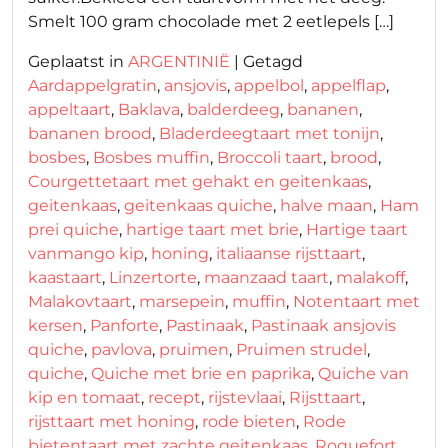
Smelt 100 gram chocolade met 2 eetlepels […]
Geplaatst in
ARGENTINIË
|
Getagd
Aardappelgratin
,
ansjovis
,
appelbol
,
appelflap
,
appeltaart
,
Baklava
,
balderdeeg
,
bananen
,
bananen brood
,
Bladerdeegtaart met tonijn
,
bosbes
,
Bosbes muffin
,
Broccoli taart
,
brood
,
Courgettetaart met gehakt en geitenkaas
,
geitenkaas
,
geitenkaas quiche
,
halve maan
,
Ham
prei quiche
,
hartige taart met brie
,
Hartige taart
vanmango kip
,
honing
,
italiaanse rijsttaart
,
kaastaart
,
Linzertorte
,
maanzaad taart
,
malakoff
,
Malakovtaart
,
marsepein
,
muffin
,
Notentaart met
kersen
,
Panforte
,
Pastinaak
,
Pastinaak ansjovis
quiche
,
pavlova
,
pruimen
,
Pruimen strudel
,
quiche
,
Quiche met brie en paprika
,
Quiche van
kip en tomaat
,
recept
,
rijstevlaai
,
Rijsttaart
,
rijsttaart met honing
,
rode bieten
,
Rode
bietentaart met zachte geitenkaas
,
Roquefort