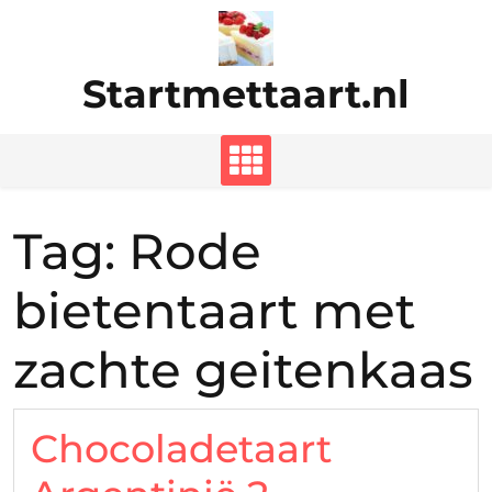
Ga
naar
de
Startmettaart.nl
inhoud
Tag:
Rode
bietentaart met
zachte geitenkaas
Chocoladetaart