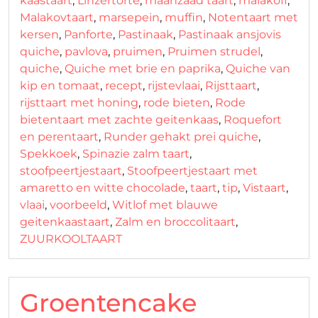
kaastaart
,
Linzertorte
,
maanzaad taart
,
malakoff
,
Malakovtaart
,
marsepein
,
muffin
,
Notentaart met
kersen
,
Panforte
,
Pastinaak
,
Pastinaak ansjovis
quiche
,
pavlova
,
pruimen
,
Pruimen strudel
,
quiche
,
Quiche met brie en paprika
,
Quiche van
kip en tomaat
,
recept
,
rijstevlaai
,
Rijsttaart
,
rijsttaart met honing
,
rode bieten
,
Rode
bietentaart met zachte geitenkaas
,
Roquefort
en perentaart
,
Runder gehakt prei quiche
,
Spekkoek
,
Spinazie zalm taart
,
stoofpeertjestaart
,
Stoofpeertjestaart met
amaretto en witte chocolade
,
taart
,
tip
,
Vistaart
,
vlaai
,
voorbeeld
,
Witlof met blauwe
geitenkaastaart
,
Zalm en broccolitaart
,
ZUURKOOLTAART
Groentencake