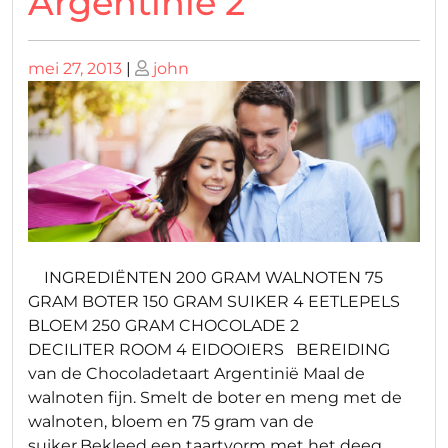
Argentinië 2
Geplaatst
Geplaatst
mei 27, 2013
|
john
op
op
INGREDIËNTEN 200 GRAM WALNOTEN 75
GRAM BOTER 150 GRAM SUIKER 4 EETLEPELS
BLOEM 250 GRAM CHOCOLADE 2
DECILITER ROOM 4 EIDOOIERS BEREIDING
van de Chocoladetaart Argentinië Maal de
walnoten fijn. Smelt de boter en meng met de
walnoten, bloem en 75 gram van de
suiker.Bekleed een taartvorm met het deeg.