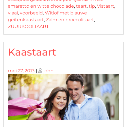
amaretto en witte chocolade
,
taart
,
tip
,
Vistaart
,
vlaai
,
voorbeeld
,
Witlof met blauwe
geitenkaastaart
,
Zalm en broccolitaart
,
ZUURKOOLTAART
Kaastaart
Geplaatst
Geplaatst
mei 27, 2013
|
john
op
op