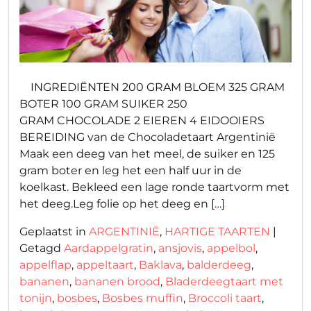
INGREDIËNTEN 200 GRAM BLOEM 325 GRAM
BOTER 100 GRAM SUIKER 250
GRAM CHOCOLADE 2 EIEREN 4 EIDOOIERS
BEREIDING van de Chocoladetaart Argentinië
Maak een deeg van het meel, de suiker en 125
gram boter en leg het een half uur in de
koelkast. Bekleed een lage ronde taartvorm met
het deeg.Leg folie op het deeg en […]
Geplaatst in
ARGENTINIË
,
HARTIGE TAARTEN
|
Getagd
Aardappelgratin
,
ansjovis
,
appelbol
,
appelflap
,
appeltaart
,
Baklava
,
balderdeeg
,
bananen
,
bananen brood
,
Bladerdeegtaart met
tonijn
,
bosbes
,
Bosbes muffin
,
Broccoli taart
,