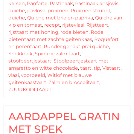
kersen
,
Panforte
,
Pastinaak
,
Pastinaak ansjovis
quiche
,
pavlova
,
pruimen
,
Pruimen strudel
,
quiche
,
Quiche met brie en paprika
,
Quiche van
kip en tomaat
,
recept
,
rijstevlaai
,
Rijsttaart
,
rijsttaart met honing
,
rode bieten
,
Rode
bietentaart met zachte geitenkaas
,
Roquefort
en perentaart
,
Runder gehakt prei quiche
,
Spekkoek
,
Spinazie zalm taart
,
stoofpeertjestaart
,
Stoofpeertjestaart met
amaretto en witte chocolade
,
taart
,
tip
,
Vistaart
,
vlaai
,
voorbeeld
,
Witlof met blauwe
geitenkaastaart
,
Zalm en broccolitaart
,
ZUURKOOLTAART
AARDAPPEL GRATIN
MET SPEK