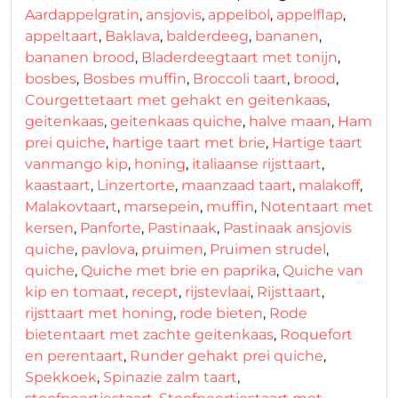
Aardappelgratin
,
ansjovis
,
appelbol
,
appelflap
,
appeltaart
,
Baklava
,
balderdeeg
,
bananen
,
bananen brood
,
Bladerdeegtaart met tonijn
,
bosbes
,
Bosbes muffin
,
Broccoli taart
,
brood
,
Courgettetaart met gehakt en geitenkaas
,
geitenkaas
,
geitenkaas quiche
,
halve maan
,
Ham
prei quiche
,
hartige taart met brie
,
Hartige taart
vanmango kip
,
honing
,
italiaanse rijsttaart
,
kaastaart
,
Linzertorte
,
maanzaad taart
,
malakoff
,
Malakovtaart
,
marsepein
,
muffin
,
Notentaart met
kersen
,
Panforte
,
Pastinaak
,
Pastinaak ansjovis
quiche
,
pavlova
,
pruimen
,
Pruimen strudel
,
quiche
,
Quiche met brie en paprika
,
Quiche van
kip en tomaat
,
recept
,
rijstevlaai
,
Rijsttaart
,
rijsttaart met honing
,
rode bieten
,
Rode
bietentaart met zachte geitenkaas
,
Roquefort
en perentaart
,
Runder gehakt prei quiche
,
Spekkoek
,
Spinazie zalm taart
,