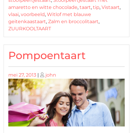
stoofpeertjestaart
,
Stoofpeertjestaart met
amaretto en witte chocolade
,
taart
,
tip
,
Vistaart
,
vlaai
,
voorbeeld
,
Witlof met blauwe
geitenkaastaart
,
Zalm en broccolitaart
,
ZUURKOOLTAART
Pompoentaart
Geplaatst
Geplaatst
mei 27, 2013
|
john
op
op