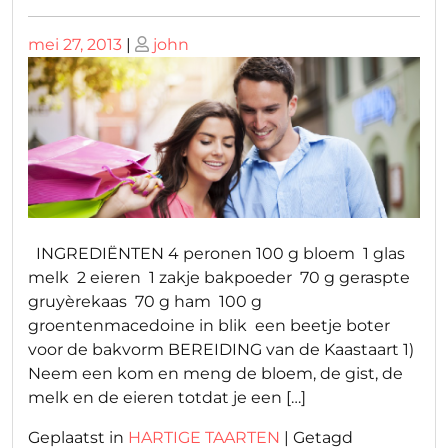
Geplaatst
Geplaatst
mei 27, 2013
|
john
op
op
INGREDIËNTEN 4 peronen 100 g bloem 1 glas
melk 2 eieren 1 zakje bakpoeder 70 g geraspte
gruyèrekaas 70 g ham 100 g
groentenmacedoine in blik een beetje boter
voor de bakvorm BEREIDING van de Kaastaart 1)
Neem een kom en meng de bloem, de gist, de
melk en de eieren totdat je een […]
Geplaatst in
HARTIGE TAARTEN
|
Getagd