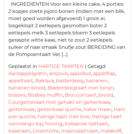
INGREDIËNTEN Voor een kleine cake, 4 porties:
2 kopjes zoete jojoto bonen (indien met een blik,
moet goed worden afgevoerd) 1 groot ei,
losgeklopt 2 eetlepels gesmolten boter 2
eetlepels melk 3 eetlepels bloem 3 eetlepels
geraspte witte kaas, niet te zout 2 eetlepels
suiker of naar smaak Snufje zout BEREIDING van
de Pompoentaart Vet […]
Geplaatst in
HARTIGE TAARTEN
|
Getagd
Aardappelgratin
,
ansjovis
,
appelbol
,
appelflap
,
appeltaart
,
Baklava
,
balderdeeg
,
bananen
,
bananen brood
,
Bladerdeegtaart met tonijn
,
bosbes
,
Bosbes muffin
,
Broccoli taart
,
brood
,
Courgettetaart met gehakt en geitenkaas
,
geitenkaas
,
geitenkaas quiche
,
halve maan
,
Ham
prei quiche
,
hartige taart met brie
,
Hartige taart
vanmango kip
,
honing
,
italiaanse rijsttaart
,
kaastaart
,
Linzertorte
,
maanzaad taart
,
malakoff
,