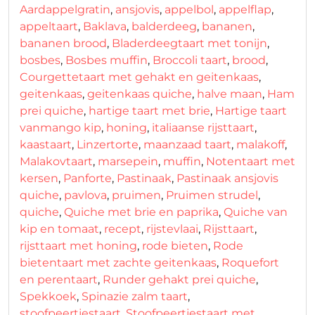
Aardappelgratin
,
ansjovis
,
appelbol
,
appelflap
,
appeltaart
,
Baklava
,
balderdeeg
,
bananen
,
bananen brood
,
Bladerdeegtaart met tonijn
,
bosbes
,
Bosbes muffin
,
Broccoli taart
,
brood
,
Courgettetaart met gehakt en geitenkaas
,
geitenkaas
,
geitenkaas quiche
,
halve maan
,
Ham
prei quiche
,
hartige taart met brie
,
Hartige taart
vanmango kip
,
honing
,
italiaanse rijsttaart
,
kaastaart
,
Linzertorte
,
maanzaad taart
,
malakoff
,
Malakovtaart
,
marsepein
,
muffin
,
Notentaart met
kersen
,
Panforte
,
Pastinaak
,
Pastinaak ansjovis
quiche
,
pavlova
,
pruimen
,
Pruimen strudel
,
quiche
,
Quiche met brie en paprika
,
Quiche van
kip en tomaat
,
recept
,
rijstevlaai
,
Rijsttaart
,
rijsttaart met honing
,
rode bieten
,
Rode
bietentaart met zachte geitenkaas
,
Roquefort
en perentaart
,
Runder gehakt prei quiche
,
Spekkoek
,
Spinazie zalm taart
,
stoofpeertjestaart
,
Stoofpeertjestaart met