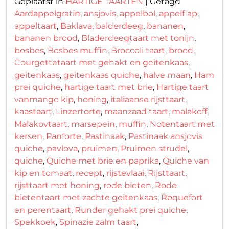
Geplaatst in
HARTIGE TAARTEN
|
Getagd
Aardappelgratin
,
ansjovis
,
appelbol
,
appelflap
,
appeltaart
,
Baklava
,
balderdeeg
,
bananen
,
bananen brood
,
Bladerdeegtaart met tonijn
,
bosbes
,
Bosbes muffin
,
Broccoli taart
,
brood
,
Courgettetaart met gehakt en geitenkaas
,
geitenkaas
,
geitenkaas quiche
,
halve maan
,
Ham
prei quiche
,
hartige taart met brie
,
Hartige taart
vanmango kip
,
honing
,
italiaanse rijsttaart
,
kaastaart
,
Linzertorte
,
maanzaad taart
,
malakoff
,
Malakovtaart
,
marsepein
,
muffin
,
Notentaart met
kersen
,
Panforte
,
Pastinaak
,
Pastinaak ansjovis
quiche
,
pavlova
,
pruimen
,
Pruimen strudel
,
quiche
,
Quiche met brie en paprika
,
Quiche van
kip en tomaat
,
recept
,
rijstevlaai
,
Rijsttaart
,
rijsttaart met honing
,
rode bieten
,
Rode
bietentaart met zachte geitenkaas
,
Roquefort
en perentaart
,
Runder gehakt prei quiche
,
Spekkoek
,
Spinazie zalm taart
,